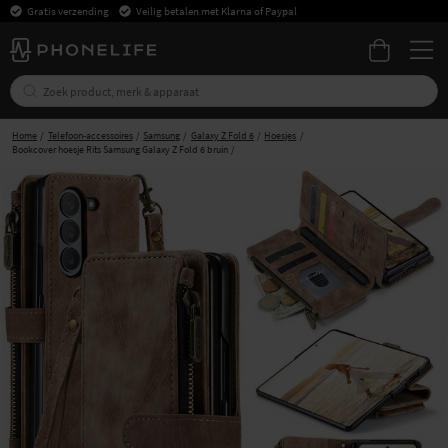
Gratis verzending
Veilig betalen met Klarna of Paypal
Home
Telefoon-accessoires
Samsung
Galaxy Z Fold 6
Hoesjes
Bookcover hoesje Rits Samsung Galaxy Z Fold 6 bruin