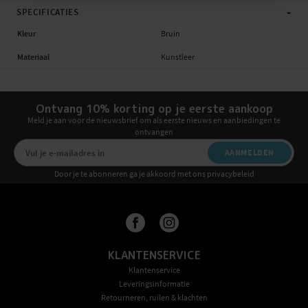
-
SPECIFICATIES
Kleur
Bruin
Materiaal
Kunstleer
Ontvang 10% korting op je eerste aankoop
Meld je aan voor de nieuwsbrief om als eerste nieuws en aanbiedingen te
ontvangen
AANMELDEN
Door je te abonneren ga je akkoord met ons privacybeleid
KLANTENSERVICE
Klantenservice
Leveringsinformatie
Retourneren, ruilen & klachten