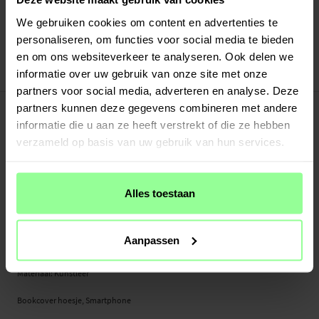
Snelle levering met DHL, Budbee of Postnord
Verstuurd vanuit ons magazijn in Zweden
We gebruiken cookies om content en advertenties te
Veilig betalen met Klarna of Paypal
personaliseren, om functies voor social media te bieden
30 dagen retourrecht
en om ons websiteverkeer te analyseren. Ook delen we
informatie over uw gebruik van onze site met onze
CaseMe
Art number
:
57825
partners voor social media, adverteren en analyse. Deze
-
PRODUCTBESCHRIJVING
partners kunnen deze gegevens combineren met andere
Bookcover hoesje voor Samsung Galaxy Z Fold 6.
informatie die u aan ze heeft verstrekt of die ze hebben
verzameld op basis van uw gebruik van hun services.
Geschikt voor:
- Samsung Galaxy Z Fold 6
Alles toestaan
Productsoort: Bookcover hoesje
Merk: CaseMe
Sluiting: Magneetsluiting
Aanpassen
Geschikt voor aantal pasjes: 5
Geschikt voor briefgeld: Ja
Materiaal: Kunstleer
Bookcover hoesje, Smartphone