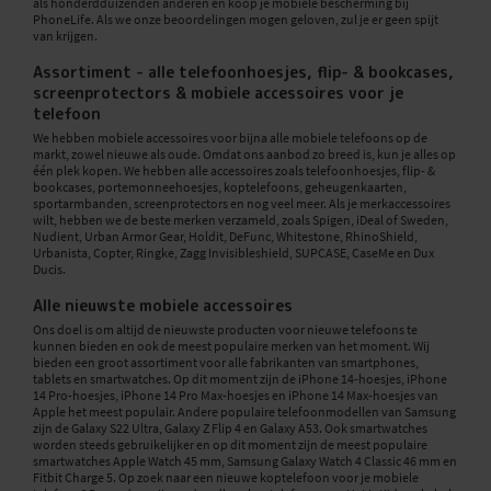
als honderdduizenden anderen en koop je mobiele bescherming bij
PhoneLife. Als we onze beoordelingen mogen geloven, zul je er geen spijt
van krijgen.
Assortiment - alle telefoonhoesjes, flip- & bookcases,
screenprotectors & mobiele accessoires voor je
telefoon
We hebben mobiele accessoires voor bijna alle mobiele telefoons op de
markt, zowel nieuwe als oude. Omdat ons aanbod zo breed is, kun je alles op
één plek kopen. We hebben alle accessoires zoals telefoonhoesjes, flip- &
bookcases, portemonneehoesjes, koptelefoons, geheugenkaarten,
sportarmbanden, screenprotectors en nog veel meer. Als je merkaccessoires
wilt, hebben we de beste merken verzameld, zoals Spigen, iDeal of Sweden,
Nudient, Urban Armor Gear, Holdit, DeFunc, Whitestone, RhinoShield,
Urbanista, Copter, Ringke, Zagg Invisibleshield, SUPCASE, CaseMe en Dux
Ducis.
Alle nieuwste mobiele accessoires
Ons doel is om altijd de nieuwste producten voor nieuwe telefoons te
kunnen bieden en ook de meest populaire merken van het moment. Wij
bieden een groot assortiment voor alle fabrikanten van smartphones,
tablets en smartwatches. Op dit moment zijn de iPhone 14-hoesjes, iPhone
14 Pro-hoesjes, iPhone 14 Pro Max-hoesjes en iPhone 14 Max-hoesjes van
Apple het meest populair. Andere populaire telefoonmodellen van Samsung
zijn de Galaxy S22 Ultra, Galaxy Z Flip 4 en Galaxy A53. Ook smartwatches
worden steeds gebruikelijker en op dit moment zijn de meest populaire
smartwatches Apple Watch 45 mm, Samsung Galaxy Watch 4 Classic 46 mm en
Fitbit Charge 5. Op zoek naar een nieuwe koptelefoon voor je mobiele