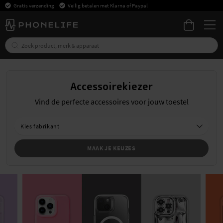
Gratis verzending
Veilig betalen met Klarna of Paypal
Accessoirekiezer
Vind de perfecte accessoires voor jouw toestel
Kies
fabrikant
Kies
Kies
model
productsoort
MAAK JE KEUZES