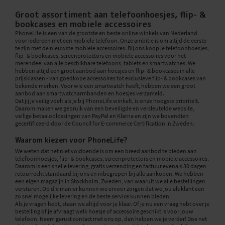
Groot assortiment aan telefoonhoesjes, flip- &
bookcases en mobiele accessoires
PhoneLife is een van de grootste en beste online winkels van Nederland
voor iedereen met een mobiele telefoon. Onze ambitie is om altijd de eerste
te zijn met de nieuwste mobiele accessoires. Bij ons koop je telefoonhoesjes,
flip- & bookcases, screenprotectors en mobiele accessoires voor het
merendeel van alle beschikbare telefoons, tablets en smartwatches. We
hebben altijd een groot aanbod aan hoesjes en flip- & bookcases in alle
prijsklassen - van goedkope accessoires tot exclusieve flip- & bookcases van
bekende merken. Voor wie een smartwatch heeft, hebben we een groot
aanbod aan smartwatcharmbanden en hoesjes verzameld.
Dat jij je veilig voelt als je bij PhoneLife winkelt, is onze hoogste prioriteit.
Daarom maken we gebruik van een beveiligde en versleutelde website,
veilige betaaloplossingen van PayPal en Klarna en zijn we bovendien
gecertificeerd door de Council for E-commerce Certification in Zweden.
Waarom kiezen voor PhoneLife?
We weten dat het niet voldoende is om een breed aanbod te bieden aan
telefoonhoesjes, flip- & bookcases, screenprotectors en mobiele accessoires.
Daarom is een snelle levering, gratis verzending en factuur evenals 30 dagen
retourrecht standaard bij ons en inbegrepen bij alle aankopen. We hebben
een eigen magazijn in Stockholm, Zweden, van waaruit we alle bestellingen
versturen. Op die manier kunnen we ervoor zorgen dat we jou als klant een
zo snel mogelijke levering en de beste service kunnen bieden.
Als je vragen hebt, staan we altijd voor je klaar. Of je nu een vraag hebt over je
bestelling of je afvraagt welk hoesje of accessoire geschikt is voor jouw
telefoon. Neem gerust contact met ons op, dan helpen we je verder! Doe net