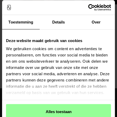
Toestemming
Details
Over
Populaire categorieën
Deze website maakt gebruik van cookies
AirTag-accessoires
iPhone 11
We gebruiken cookies om content en advertenties te
Draadloze opladers
Galaxy A54
personaliseren, om functies voor social media te bieden
en om ons websiteverkeer te analyseren. Ook delen we
informatie over uw gebruik van onze site met onze
Apple Watch 44mm
Apple Watch 45mm
partners voor social media, adverteren en analyse. Deze
partners kunnen deze gegevens combineren met andere
informatie die u aan ze heeft verstrekt of die ze hebben
verzameld op basis van uw gebruik van hun services.
Ontvang 10% korting op je eerste aankoop
Meld je aan voor de nieuwsbrief om als eerste nieuws en aanbiedingen te
ontvangen
Alles toestaan
AANMELDEN