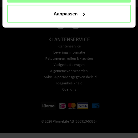
Door je te abonneren ga je akkoord met ons privacybeleid
Aanpassen
KLANTENSERVICE
Klantenservice
Leveringsinformatie
Retourneren, ruilen & klachten
Veelgestelde vragen
Algemene voorwaarden
Cookie- & persoonsgegevensbeleid
Toegankelijkheid
Over ons
©
2026
PhoneLife AB (556913-5386)