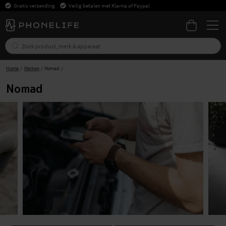
Gratis verzending
Veilig betalen met Klarna of Paypal
Home
Merken
Nomad
Nomad