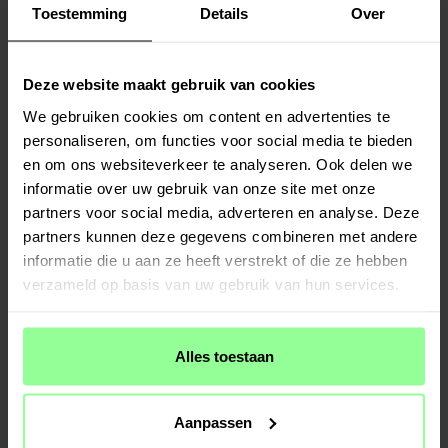
Toestemming
Details
Over
Deze website maakt gebruik van cookies
We gebruiken cookies om content en advertenties te
personaliseren, om functies voor social media te bieden
en om ons websiteverkeer te analyseren. Ook delen we
Op voorraad
Op voorraad
informatie over uw gebruik van onze site met onze
partners voor social media, adverteren en analyse. Deze
Nomad -
Stratos Band Apple Watch
Nomad -
Stratos Band Apple Watch
Ultra 49mm 3rd Gen Natural Titanium -
Series 11 46mm Natural Titanium - Icy
partners kunnen deze gegevens combineren met andere
Icy Blue Glow
Blue Glow
€ 199,95
€ 199,95
informatie die u aan ze heeft verstrekt of die ze hebben
verzameld op basis van uw gebruik van hun services.
Alles toestaan
Aanpassen