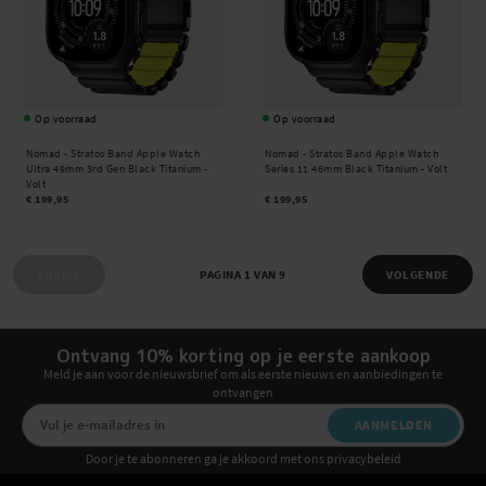
Op voorraad
Op voorraad
Nomad -
Stratos Band Apple Watch
Nomad -
Stratos Band Apple Watch
Ultra 49mm 3rd Gen Black Titanium -
Series 11 46mm Black Titanium - Volt
Volt
€ 199,95
€ 199,95
VORIGE
PAGINA 1 VAN 9
VOLGENDE
Ontvang 10% korting op je eerste aankoop
Meld je aan voor de nieuwsbrief om als eerste nieuws en aanbiedingen te
ontvangen
AANMELDEN
Door je te abonneren ga je akkoord met ons privacybeleid