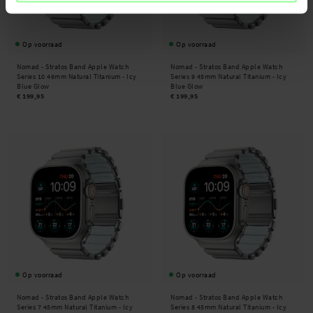
Op voorraad
Op voorraad
Nomad -
Stratos Band Apple Watch
Nomad -
Stratos Band Apple Watch
Series 10 46mm Natural Titanium - Icy
Series 9 45mm Natural Titanium - Icy
Blue Glow
Blue Glow
€ 199,95
€ 199,95
Op voorraad
Op voorraad
Nomad -
Stratos Band Apple Watch
Nomad -
Stratos Band Apple Watch
Series 7 45mm Natural Titanium - Icy
Series 8 45mm Natural Titanium - Icy