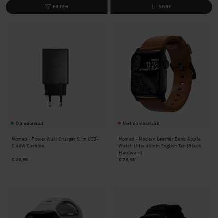
FILTER
SORT
Op voorraad
Niet op voorraad
Nomad -
Power Wall Charger Slim USB-
Nomad -
Modern Leather Band Apple
C 40W Carbide
Watch Ultra 49mm English Tan (Black
Hardware)
€ 29,95
€ 79,95