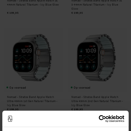
Nomad -
Stratos Band Apple Watch SE
Nomad -
Stratos Band Apple Watch SE
44mm Natural Titanium - Icy Blue Glow
3 44mm Natural Titanium - Icy Blue
Glow
€ 199,95
€ 199,95
Op voorraad
Op voorraad
Nomad -
Stratos Band Apple Watch
Nomad -
Stratos Band Apple Watch
Ultra 49mm 1st Gen Natural Titanium -
Ultra 49mm 2nd Gen Natural Titanium -
Icy Blue Glow
Icy Blue Glow
€ 199,95
€ 199,95