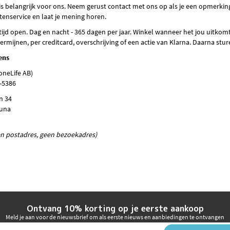
 belangrijk voor ons. Neem gerust contact met ons op als je een opmerking h
enservice en laat je mening horen.
ltijd open. Dag en nacht - 365 dagen per jaar. Winkel wanneer het jou uitkomt!
 termijnen, per creditcard, overschrijving of een actie van Klarna. Daarna st
ens
oneLife AB)
3-5386
n 34
tuna
en postadres, geen bezoekadres)
Ontvang 10% korting op je eerste aankoop
Meld je aan voor de nieuwsbrief om als eerste nieuws en aanbiedingen te ontvangen