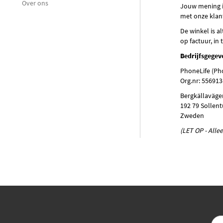
Over ons
Jouw mening is
met onze klant
De winkel is a
op factuur, in
Bedrijfsgegev
PhoneLife (Ph
Org.nr: 55691
Bergkällaväge
192 79 Sollen
Zweden
(LET OP - Alle