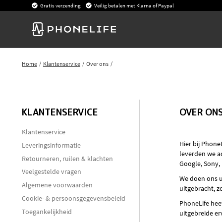
Gratis verzending
Veilig betalen met Klarna of Paypal
Home
Klantenservice
Over ons
KLANTENSERVICE
OVER ON
Klantenservice
Hier bij Phone
Leveringsinformatie
leverden we a
Retourneren, ruilen & klachten
Google, Sony,
Veelgestelde vragen
We doen ons u
Algemene voorwaarden
uitgebracht, 
Cookie- & persoonsgegevensbeleid
PhoneLife hee
Toegankelijkheid
uitgebreide er