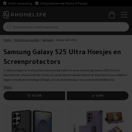
Gratis verzending
Veilig betalen met Klarna of Paypal
Home
Telefoon-accessoires
Samsung
Galaxy S25 Ultra
Samsung Galaxy S25 Ultra Hoesjes en
Screenprotectors
In deze categorie vind je alles wat je nodig hebt om jouw Samsung Galaxy S25 Ultra te
beschermen. Doe zowel het milieu als je portemonnee een dienst en bescherm jouw telefoon
tegen schade en onnodige slijtage, om zo de levensduur van je mobiele telefoon te
verlengen. Door middel van een hoesje of een etui in combinatie met een screenprotector en
Meer
een cameralensbeschermer zorg je voor een volledige bescherming van jouw Samsung
Galaxy S25 Ultra. Je winkelt snel, gemakkelijk en met gratis verzending bij PhoneLife!
FILTER
SORT
Backcovers en bookcases voor Samsung Galaxy S25
Ultra
Met een hoesje voor Samsung Galaxy S25 Ultra zorg je voor een goede bescherming van je
mobiele telefoon en geef je uitdrukking aan je persoonlijke stijl. We hebben een breed
aanbod van hoesjes die jouw behoeftes en het model van jouw telefoon passen. Of je nu
extra bescherming nodig hebt voor je werktelefoon of juist zoekt naar een minimalistische