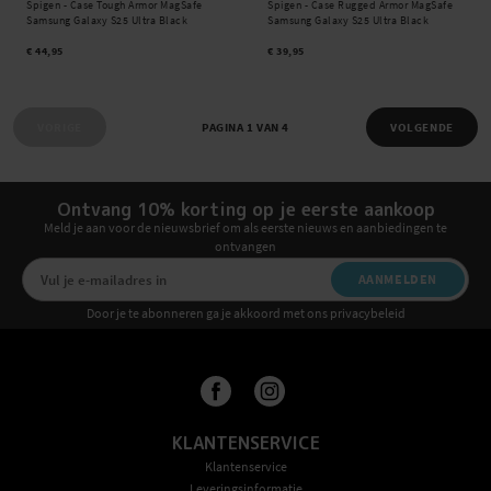
Spigen -
Case Tough Armor MagSafe
Spigen -
Case Rugged Armor MagSafe
Samsung Galaxy S25 Ultra Black
Samsung Galaxy S25 Ultra Black
€ 44,95
€ 39,95
VORIGE
PAGINA 1 VAN 4
VOLGENDE
Ontvang 10% korting op je eerste aankoop
Meld je aan voor de nieuwsbrief om als eerste nieuws en aanbiedingen te
ontvangen
AANMELDEN
Door je te abonneren ga je akkoord met ons privacybeleid
KLANTENSERVICE
Klantenservice
Leveringsinformatie