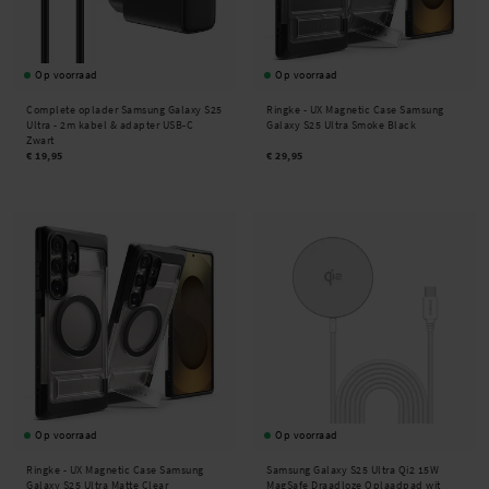
Op voorraad
Op voorraad
Complete oplader Samsung Galaxy S25
Ringke -
UX Magnetic Case Samsung
Ultra - 2m kabel & adapter USB-C
Galaxy S25 Ultra Smoke Black
Zwart
€ 19,95
€ 29,95
Op voorraad
Op voorraad
Ringke -
UX Magnetic Case Samsung
Samsung Galaxy S25 Ultra Qi2 15W
Galaxy S25 Ultra Matte Clear
MagSafe Draadloze Oplaadpad wit