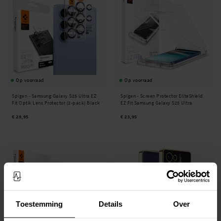
Op voorraad
Op voorraad
Spigen -
Samsung Galaxy S25 Ultra EZ
Spigen -
Screen Protector EliteShield
Fit Optik Lens Protector (2-pack) Black
EZ Fit Samsung Galaxy S25 Ultra
€ 29,95
€ 23,95
Toestemming
Details
Over