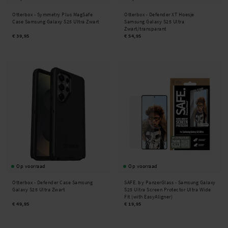
Otterbox -
Symmetry Plus MagSafe
Otterbox -
Defender XT Hoesje
Case Samsung Galaxy S25 Ultra Zwart
Samsung Galaxy S25 Ultra
Zwart/transparant
€ 39,95
€ 54,95
Op voorraad
Op voorraad
Otterbox -
Defender Case Samsung
SAFE. by PanzerGlass -
Samsung Galaxy
Galaxy S25 Ultra Zwart
S25 Ultra Screen Protector Ultra Wide
Fit (with EasyAligner)
€ 49,95
€ 19,95