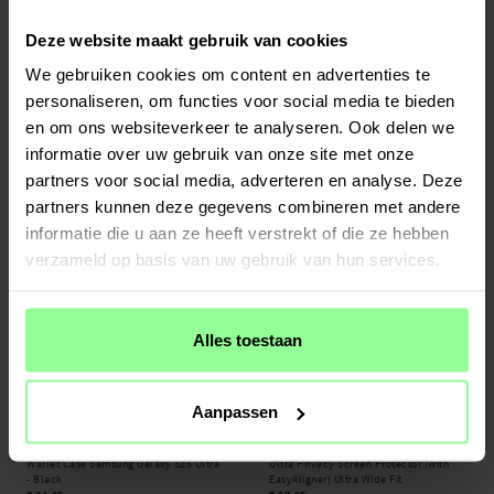
Deze website maakt gebruik van cookies
Op voorraad
Op voorraad
We gebruiken cookies om content en advertenties te
Spigen -
Screen Protector EliteShield
GKK -
Samsung Galaxy S25 Ultra
personaliseren, om functies voor social media te bieden
EZ Fit Samsung Galaxy S25
Elegant Leather Hybrid Case Carbon
Fiber Black
en om ons websiteverkeer te analyseren. Ook delen we
€ 23,95
€ 16,95
€ 19,95
informatie over uw gebruik van onze site met onze
partners voor social media, adverteren en analyse. Deze
partners kunnen deze gegevens combineren met andere
informatie die u aan ze heeft verstrekt of die ze hebben
verzameld op basis van uw gebruik van hun services.
Alles toestaan
Aanpassen
Op voorraad
Op voorraad
Dux Ducis -
Lawa Series Magnetic
PanzerGlass -
Samsung Galaxy S25
Wallet Case Samsung Galaxy S25 Ultra
Ultra Privacy Screen Protector (with
- Black
EasyAligner) Ultra Wide Fit