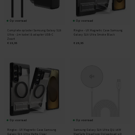
Op voorraad
Op voorraad
Complete oplader Samsung Galaxy S25
Ringke -
UX Magnetic Case Samsung
Ultra - 2m kabel & adapter USB-C
Galaxy S25 Ultra Smoke Black
Zwart
€ 19,95
€ 29,95
Op voorraad
Op voorraad
Ringke -
UX Magnetic Case Samsung
Samsung Galaxy S25 Ultra Qi2 15W
Galaxy S25 Ultra Matte Clear
MagSafe Draadloze Oplaadpad wit