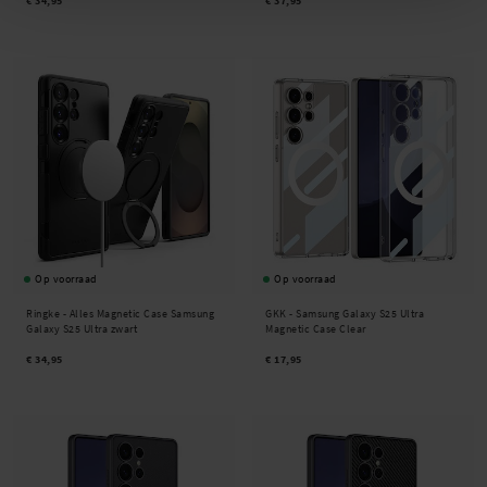
€ 34,95
€ 37,95
Op voorraad
Op voorraad
Ringke -
Alles Magnetic Case Samsung
GKK -
Samsung Galaxy S25 Ultra
Galaxy S25 Ultra zwart
Magnetic Case Clear
€ 34,95
€ 17,95