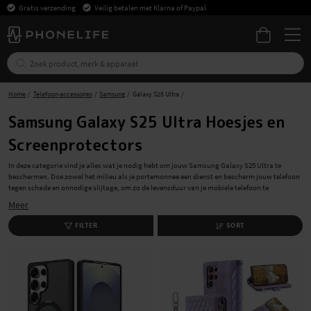
Gratis verzending
Veilig betalen met Klarna of Paypal
Home
Telefoon-accessoires
Samsung
Galaxy S25 Ultra
Samsung Galaxy S25 Ultra Hoesjes en
Screenprotectors
In deze categorie vind je alles wat je nodig hebt om jouw Samsung Galaxy S25 Ultra te
beschermen. Doe zowel het milieu als je portemonnee een dienst en bescherm jouw telefoon
tegen schade en onnodige slijtage, om zo de levensduur van je mobiele telefoon te
verlengen. Door middel van een hoesje of een etui in combinatie met een screenprotector en
Meer
een cameralensbeschermer zorg je voor een volledige bescherming van jouw Samsung
Galaxy S25 Ultra. Je winkelt snel, gemakkelijk en met gratis verzending bij PhoneLife!
FILTER
SORT
Backcovers en bookcases voor Samsung Galaxy S25
Ultra
Met een hoesje voor Samsung Galaxy S25 Ultra zorg je voor een goede bescherming van je
mobiele telefoon en geef je uitdrukking aan je persoonlijke stijl. We hebben een breed
aanbod van hoesjes die jouw behoeftes en het model van jouw telefoon passen. Of je nu
extra bescherming nodig hebt voor je werktelefoon of juist zoekt naar een minimalistische