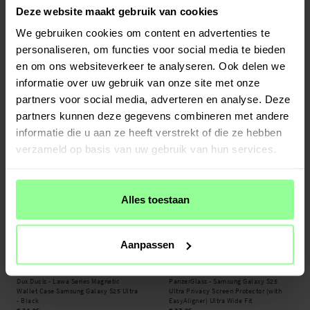
Deze website maakt gebruik van cookies
Op voorraad
Op voorraad
We gebruiken cookies om content en advertenties te
personaliseren, om functies voor social media te bieden
Spigen -
Screen Protector EliteShield
GKK -
Samsung Galaxy S25 Ultra
EZ Fit Samsung Galaxy S25
Elegant Leather Hybrid Case Carbon
en om ons websiteverkeer te analyseren. Ook delen we
Fiber Black
informatie over uw gebruik van onze site met onze
€ 23,95
€ 16,95
€ 19,95
partners voor social media, adverteren en analyse. Deze
partners kunnen deze gegevens combineren met andere
informatie die u aan ze heeft verstrekt of die ze hebben
verzameld op basis van uw gebruik van hun services.
Alles toestaan
Aanpassen
Op voorraad
Op voorraad
Dux Ducis -
Lawa Series Magnetic
PanzerGlass -
Samsung Galaxy S25
Wallet Case Samsung Galaxy S25 Ultra
Ultra Privacy Screen Protector (with
- Black
EasyAligner) Ultra Wide Fit