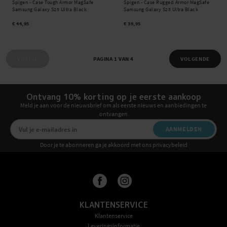
Spigen -
Case Tough Armor MagSafe
Spigen -
Case Rugged Armor MagSafe
Samsung Galaxy S25 Ultra Black
Samsung Galaxy S25 Ultra Black
€ 44,95
€ 39,95
VORIGE
PAGINA 1 VAN 4
VOLGENDE
Ontvang 10% korting op je eerste aankoop
Meld je aan voor de nieuwsbrief om als eerste nieuws en aanbiedingen te
ontvangen
AANMELDEN
Door je te abonneren ga je akkoord met ons privacybeleid
KLANTENSERVICE
Klantenservice
Leveringsinformatie