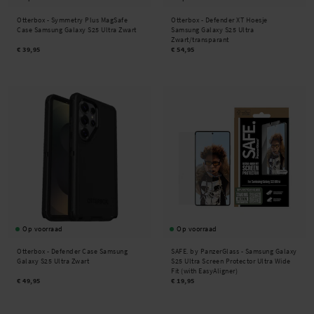
Otterbox -
Symmetry Plus MagSafe
Otterbox -
Defender XT Hoesje
Case Samsung Galaxy S25 Ultra Zwart
Samsung Galaxy S25 Ultra
Zwart/transparant
€ 39,95
€ 54,95
Op voorraad
Op voorraad
Otterbox -
Defender Case Samsung
SAFE. by PanzerGlass -
Samsung Galaxy
Galaxy S25 Ultra Zwart
S25 Ultra Screen Protector Ultra Wide
Fit (with EasyAligner)
€ 49,95
€ 19,95