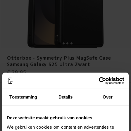
Otterbox - Symmetry Plus MagSafe Case
Samsung Galaxy S25 Ultra Zwart
Prijs
:
€ 39,95
€ 39,95
Op voorraad (3 stuks)
Toestemming
Details
Over
LEG IN WINKELMANDJE
Deze website maakt gebruik van cookies
Altijd gratis verzending
Snelle levering met DHL, Budbee of Postnord
We gebruiken cookies om content en advertenties te