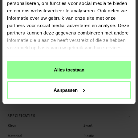
Verstuurd vanuit ons magazijn in Zweden
personaliseren, om functies voor social media te bieden
Veilig betalen met Klarna of Paypal
en om ons websiteverkeer te analyseren. Ook delen we
30 dagen retourrecht
informatie over uw gebruik van onze site met onze
partners voor social media, adverteren en analyse. Deze
Otterbox
Art number
:
65623
partners kunnen deze gegevens combineren met andere
-
PRODUCTBESCHRIJVING
informatie die u aan ze heeft verstrekt of die ze hebben
Symmetry+ Series is een dun backcover hoesje met uitstekende
verzameld op basis van uw gebruik van hun services.
valbescherming van Otterbox. Ondanks het dunne ontwerp beschermt het je
telefoon tegen ongelukken en houdt je mobiel veilig hen heel. Symmetry Plus
heeft volledige ondersteuning voor MagSafe - zowel opladen als accessoires.
Alles toestaan
Dit hoesje is ontworpen om goede grip op je telefoon te hebben en ligt prettig
in de hand. Het glijdt makkelijk je broekzak of tas in. Doordat het hoesje uit één
Aanpassen
deel bestaat is het simpel om je telefoon te doen.
De backcase heeft een geïntegreerde antimicrobiële bescherming in mat...
Meer
-
SPECIFICATIES
Kleur
Zwart
Materiaal
Plastic