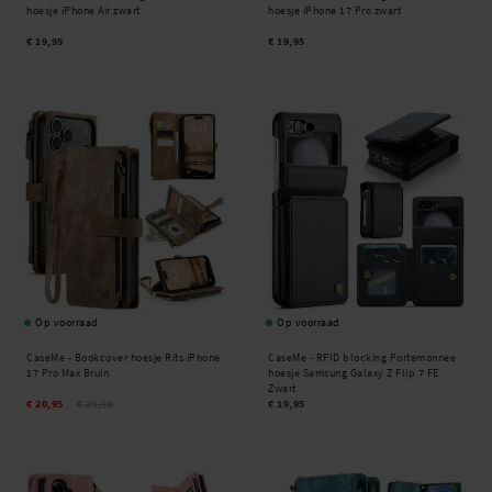
hoesje iPhone Air zwart
hoesje iPhone 17 Pro zwart
€ 19,95
€ 19,95
Op voorraad
Op voorraad
CaseMe -
Bookcover hoesje Rits iPhone
CaseMe -
RFID blocking Portemonnee
17 Pro Max Bruin
hoesje Samsung Galaxy Z Flip 7 FE
Zwart
€ 20,95
€ 24,95
€ 19,95