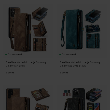
Op voorraad
Op voorraad
CaseMe -
Multi-slot Hoesje Samsung
CaseMe -
Multi-slot Hoesje Samsung
Galaxy A54 Bruin
Galaxy S23 Ultra Blauw
€ 29,95
€ 29,95