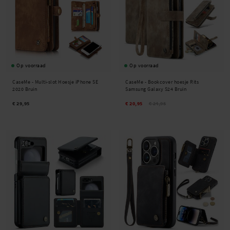
Op voorraad
Op voorraad
CaseMe -
Multi-slot Hoesje iPhone SE
CaseMe -
Bookcover hoesje Rits
2020 Bruin
Samsung Galaxy S24 Bruin
€ 29,95
€ 20,95
€ 24,95