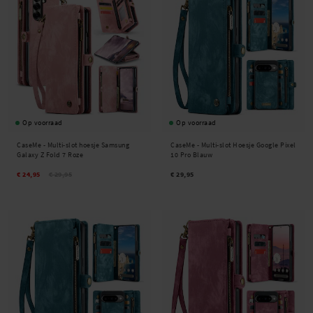
Op voorraad
Op voorraad
CaseMe -
Multi-slot hoesje Samsung
CaseMe -
Multi-slot Hoesje Google Pixel
Galaxy Z Fold 7 Roze
10 Pro Blauw
€ 24,95
€ 29,95
€ 29,95