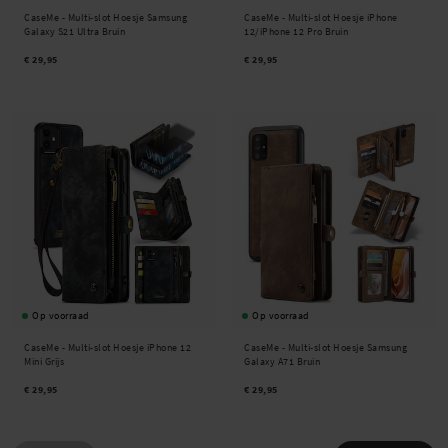
CaseMe -
Multi-slot Hoesje Samsung
CaseMe -
Multi-slot Hoesje iPhone
Galaxy S21 Ultra Bruin
12/iPhone 12 Pro Bruin
€ 29,95
€ 29,95
Op voorraad
Op voorraad
CaseMe -
Multi-slot Hoesje iPhone 12
CaseMe -
Multi-slot Hoesje Samsung
Mini Grijs
Galaxy A71 Bruin
€ 29,95
€ 29,95