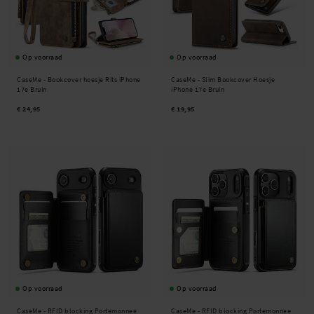
Op voorraad
Op voorraad
CaseMe -
Bookcover hoesje Rits iPhone
CaseMe -
Slim Bookcover Hoesje
17e Bruin
iPhone 17e Bruin
€ 24,95
€ 19,95
Op voorraad
Op voorraad
CaseMe -
RFID blocking Portemonnee
CaseMe -
RFID blocking Portemonnee