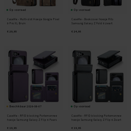
Op voorraad
Op voorraad
CaseMe -
Multi-slot Hoesje Google Pixel
CaseMe -
Bookcover hoesje Rits
9 Pro XL Bruin
Samsung Galaxy Z Fold 6 zwart
€ 29,95
€ 24,95
Beschikbaar 2026-08-07
Op voorraad
CaseMe -
RFID blocking Portemonnee
CaseMe -
RFID blocking Portemonnee
hoesje Samsung Galaxy Z Flip 6 Paars
hoesje Samsung Galaxy Z Flip 6 Zwart
€ 19,95
€ 19,95