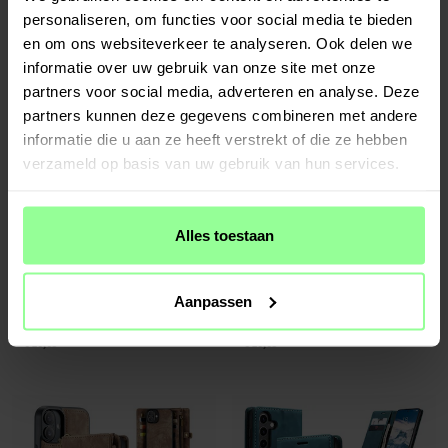
€ 29,95
€ 29,95
personaliseren, om functies voor social media te bieden
en om ons websiteverkeer te analyseren. Ook delen we
informatie over uw gebruik van onze site met onze
partners voor social media, adverteren en analyse. Deze
partners kunnen deze gegevens combineren met andere
informatie die u aan ze heeft verstrekt of die ze hebben
verzameld op basis van uw gebruik van hun services.
Alles toestaan
Beschikbaar 2026-08-07
Op voorraad
Aanpassen
CaseMe -
Multi-slot Hoesje Samsung
CaseMe -
Multi-slot Hoesje iPhone 16
Galaxy S25 Ultra Roze
Plus Roze
€ 29,95
€ 29,95