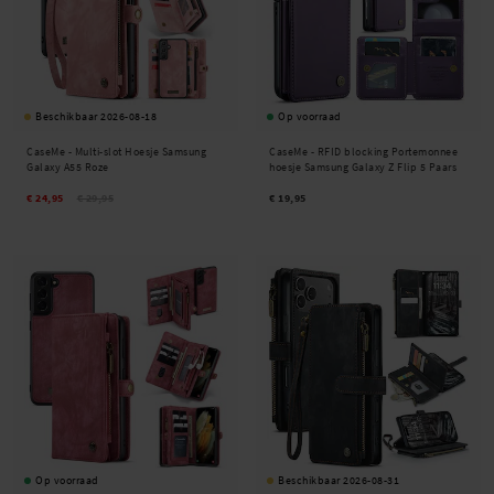
Beschikbaar 2026-08-18
Op voorraad
CaseMe -
Multi-slot Hoesje Samsung
CaseMe -
RFID blocking Portemonnee
Galaxy A55 Roze
hoesje Samsung Galaxy Z Flip 5 Paars
€ 24,95
€ 29,95
€ 19,95
Op voorraad
Beschikbaar 2026-08-31