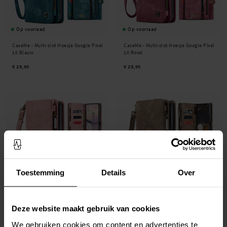
Op voorraad
Op voorraad
CaseMe -
Multi-slot Hoesje Google Pixel
CaseMe -
Multi-slot Hoesje Google Pixel
10 Blauw
10 Rood
€ 29,95
€ 29,95
Toestemming
Details
Over
Op voorraad
Beschikbaar 2026-08-07
Deze website maakt gebruik van cookies
CaseMe -
Multi-slot Hoesje Google Pixel
CaseMe -
Multi-slot Hoesje Google Pixel
10 Pro Roze
10 Pro Bruin
We gebruiken cookies om content en advertenties te