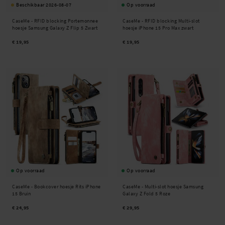
Beschikbaar 2026-08-07
Op voorraad
CaseMe -
RFID blocking Portemonnee
CaseMe -
RFID blocking Multi-slot
hoesje Samsung Galaxy Z Flip 5 Zwart
hoesje iPhone 15 Pro Max zwart
€ 19,95
€ 19,95
Op voorraad
Op voorraad
CaseMe -
Bookcover hoesje Rits iPhone
CaseMe -
Multi-slot hoesje Samsung
15 Bruin
Galaxy Z Fold 5 Roze
€ 24,95
€ 29,95