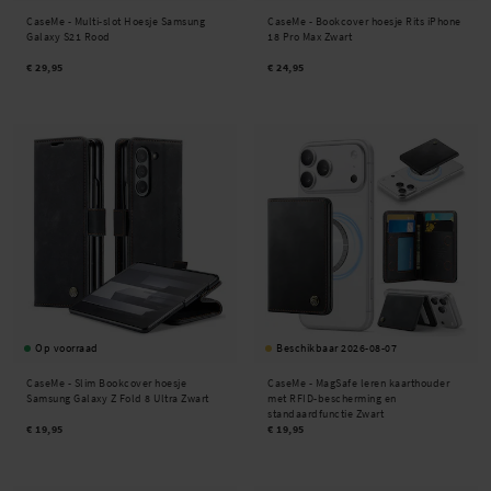
CaseMe -
Multi-slot Hoesje Samsung
CaseMe -
Bookcover hoesje Rits iPhone
Galaxy S21 Rood
18 Pro Max Zwart
€ 29,95
€ 24,95
Op voorraad
Beschikbaar 2026-08-07
CaseMe -
Slim Bookcover hoesje
CaseMe -
MagSafe leren kaarthouder
Samsung Galaxy Z Fold 8 Ultra Zwart
met RFID-bescherming en
standaardfunctie Zwart
€ 19,95
€ 19,95