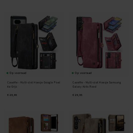
Op voorraad
Op voorraad
CaseMe -
Multi-slot Hoesje Google Pixel
CaseMe -
Multi-slot Hoesje Samsung
8a Grijs
Galaxy A05s Rood
€ 29,95
€ 29,95