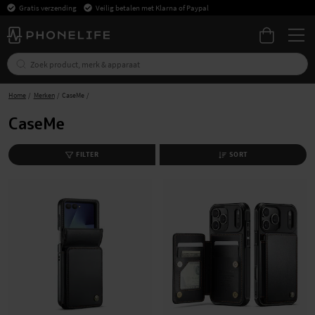
Gratis verzending
Veilig betalen met Klarna of Paypal
Home
Merken
CaseMe
CaseMe
FILTER
SORT