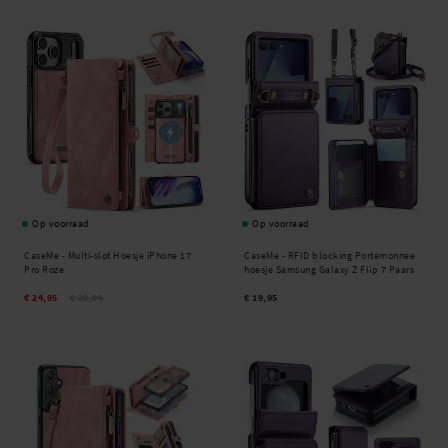
Op voorraad
Op voorraad
CaseMe -
Multi-slot Hoesje iPhone 17
CaseMe -
RFID blocking Portemonnee
Pro Roze
hoesje Samsung Galaxy Z Flip 7 Paars
€ 24,95
€ 29,95
€ 19,95