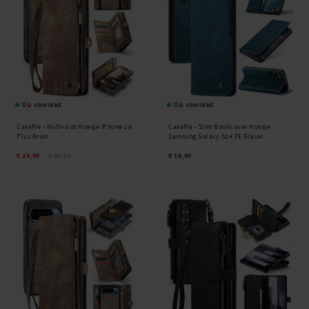
Op voorraad
Op voorraad
CaseMe -
Multi-slot Hoesje iPhone 16
CaseMe -
Slim Bookcover Hoesje
Plus Bruin
Samsung Galaxy S24 FE Blauw
€ 24,95
€ 29,95
€ 19,95