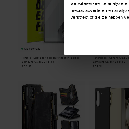
websiteverkeer te analyseren
media, adverteren en analys
verstrekt of die ze hebben v
Op voorraad
Op voorraad
Ringke -
Dual Easy Screen Protector (2-pack)
Hat Prince -
Gehard Glas Ca
Samsung Galaxy Z Fold 6
Samsung Galaxy Z Fold 6
€ 14,95
€ 11,95