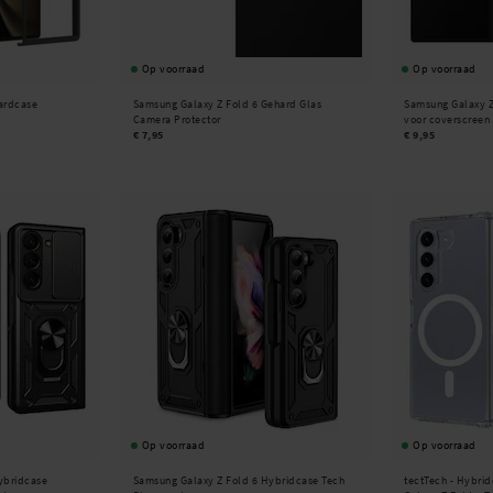
Op voorraad
Op voorraad
ardcase
Samsung Galaxy Z Fold 6 Gehard Glas
Samsung Galaxy Z
Camera Protector
voor coverscreen
€ 7,95
€ 9,95
Op voorraad
Op voorraad
ybridcase
Samsung Galaxy Z Fold 6 Hybridcase Tech
tectTech -
Hybrid