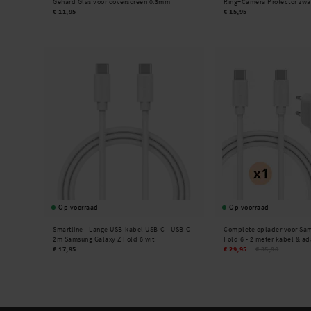
Gehard Glas voor coverscreen 0.3mm
Ring+Camera Protector zwa
€ 11,95
€ 15,95
Op voorraad
Op voorraad
Smartline -
Lange USB-kabel USB-C - USB-C
Complete oplader voor Sa
2m Samsung Galaxy Z Fold 6 wit
Fold 6 - 2 meter kabel & a
€ 17,95
€ 29,95
€ 35,90