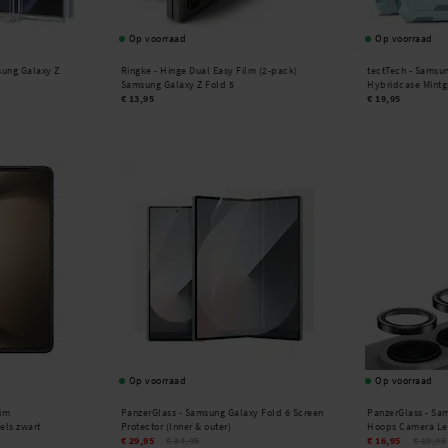
Op voorraad
Op voorraad
ung Galaxy Z
Ringke -
Hinge Dual Easy Film (2-pack)
tectTech -
Samsung
Samsung Galaxy Z Fold 5
Hybridcase Mintg
€ 13,95
€ 19,95
Op voorraad
Op voorraad
lim
PanzerGlass -
Samsung Galaxy Fold 6 Screen
PanzerGlass -
Sam
els zwart
Protector (Inner & outer)
Hoops Camera Len
€ 29,95
€ 34,95
€ 16,95
€ 19,95