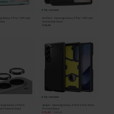
Op voorraad
 Galaxy Z Flip 7 Off-road
tectTech -
Samsung Galaxy Z Flip 7 Off-road
roen
Hybridcase Zwart
€ 19,95
Op voorraad
sung Galaxy Z Fold 6
Spigen -
Samsung Galaxy Z Fold 6 Slim Armor
s Protector Zwart
Pro Case Black
€ 71,95
€ 84,95