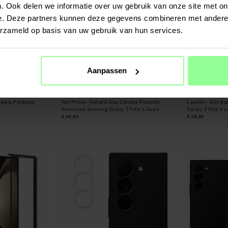
. Ook delen we informatie over uw gebruik van onze site met on
e. Deze partners kunnen deze gegevens combineren met andere i
erzameld op basis van uw gebruik van hun services.
Aanpassen
Op voorraad
Op voorraad
mera Protector
Hat Prince -
Gehard Glas Camera Protector
CaseMe -
Slim Bo
Aluminium Samsung Galaxy Z Fold 6 Zwart
Galaxy Z Fold 6 z
€ 14,95
€ 19,95