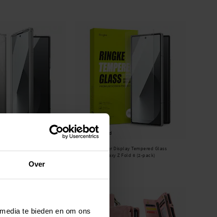
Op voorraad
ase Samsung Galaxy Z Fold
Ringke -
Cover Display Tempered Glass
Samsung Galaxy Z Fold 6 (2-pack)
€ 11,95
Over
 media te bieden en om ons