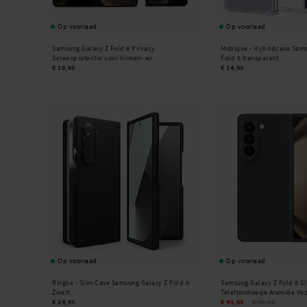
Op voorraad
Op voorraad
Samsung Galaxy Z Fold 6 Privacy
Mobique -
Hybridcase Sams
Screenprotector voor binnen- en
Fold 6 transparant
buitenbeeldscherm
€ 19,95
€ 14,95
Op voorraad
Op voorraad
Ringke -
Slim Case Samsung Galaxy Z Fold 6
Samsung Galaxy Z Fold 6 S
Zwart
Telefoonhoesje Aramide Vez
€ 24,95
€ 41,95
€ 49,95