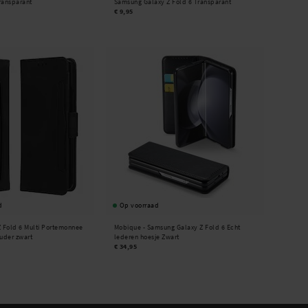
ransparant
Samsung Galaxy Z Fold 6 Transparant
€ 9,95
d
Op voorraad
 Fold 6 Multi Portemonnee
Mobique -
Samsung Galaxy Z Fold 6 Echt
uder zwart
lederen hoesje Zwart
€ 34,95