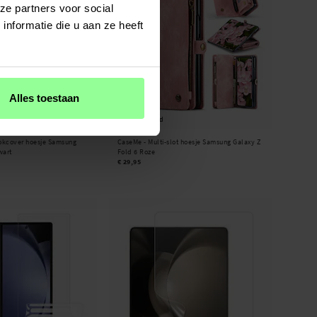
ze partners voor social
nformatie die u aan ze heeft
Alles toestaan
Op voorraad
okcover hoesje Samsung
CaseMe -
Multi-slot hoesje Samsung Galaxy Z
wart
Fold 6 Roze
€ 29,95