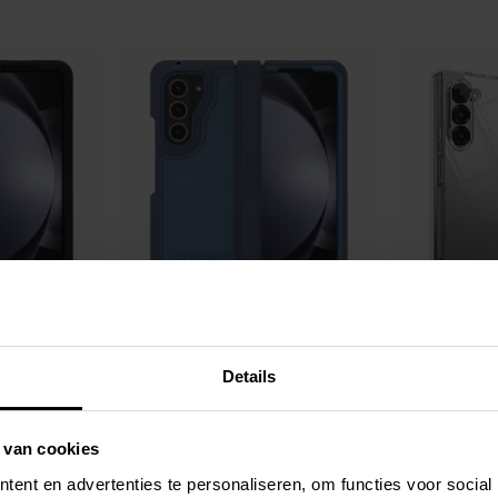
Beschikbaar 2026-08-21
Op voorraad
sje Samsung
Otterbox -
Defender XT Hoesje Samsung
Ringke -
Fusion C
Galaxy Z Fold 6 blauw
6 Clear
€ 59,95
€ 27,95
Details
 van cookies
ent en advertenties te personaliseren, om functies voor social