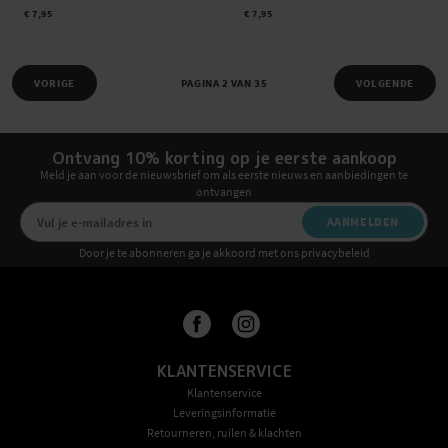
€ 7,95
€ 7,95
VORIGE
PAGINA 2 VAN 35
VOLGENDE
Ontvang 10% korting op je eerste aankoop
Meld je aan voor de nieuwsbrief om als eerste nieuws en aanbiedingen te
ontvangen
AANMELDEN
Door je te abonneren ga je akkoord met ons privacybeleid
KLANTENSERVICE
Klantenservice
Leveringsinformatie
Retourneren, ruilen & klachten