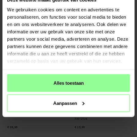
Op voorraad
Op voorraad
We gebruiken cookies om content en advertenties te
Hoofdborstel - geschikt voor Dreame
Zijborstel - geschikt voor Dreame D20
personaliseren, om functies voor social media te bieden
D20 Air Plus
Air Plus Zwart
en om ons websiteverkeer te analyseren. Ook delen we
€ 7,95
€ 5,95
informatie over uw gebruik van onze site met onze
partners voor social media, adverteren en analyse. Deze
partners kunnen deze gegevens combineren met andere
informatie die u aan ze heeft verstrekt of die ze hebben
verzameld op basis van uw gebruik van hun services.
Alles toestaan
Aanpassen
Op voorraad
Op voorraad
Accessoirekit Dreame X60 Ultra
2-pack Filters - geschikt voor Dreame
X60 Ultra
€ 39,95
€ 13,95