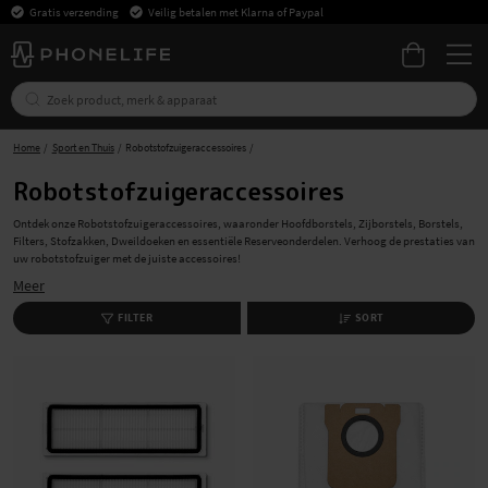
Gratis verzending
Veilig betalen met Klarna of Paypal
Home
Sport en Thuis
Robotstofzuigeraccessoires
Robotstofzuigeraccessoires
Ontdek onze Robotstofzuigeraccessoires, waaronder Hoofdborstels, Zijborstels, Borstels,
Filters, Stofzakken, Dweildoeken en essentiële Reserveonderdelen. Verhoog de prestaties van
uw robotstofzuiger met de juiste accessoires!
Meer
Wij bieden accessoires aan die geschikt zijn voor de meeste robotstofzuigers die er zijn.
Geniet van snelle en gratis bezorging!
FILTER
SORT