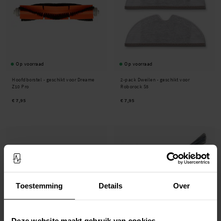
Op voorraad
Op voorraad
Hoofdborstel - geschikt voor Dreame
2-pack Dweilen - geschikt voor
Z10 Pro
Roborock S5
€ 7,95
€ 7,95
Toestemming
Details
Over
Deze website maakt gebruik van cookies