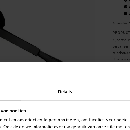
Art number
:
PRODUCT
Zijborstel
vervangen 
te behoude
deze reserv
Let op: Pro
- Nieuwe b
- Eenvoudig
Details
Geschikt vo
- Dreame L
 van cookies
SPECIFIC
ent en advertenties te personaliseren, om functies voor social
Kleur
. Ook delen we informatie over uw gebruik van onze site met on