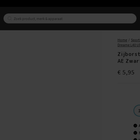
Home
Sport
Dreame L40 Ul
Zijbors
AE Zwar
Prijs
:
€ 5,95
€ 5,95