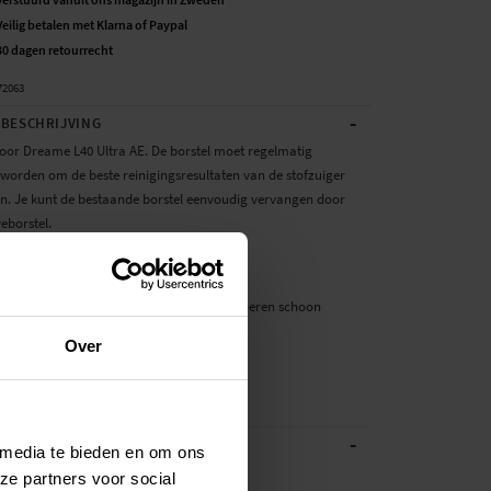
Veilig betalen met Klarna of Paypal
30 dagen retourrecht
72063
-
BESCHRIJVING
 voor Dreame L40 Ultra AE. De borstel moet regelmatig
worden om de beste reinigingsresultaten van de stofzuiger
n. Je kunt de bestaande borstel eenvoudig vervangen door
eborstel.
duct van een derde partij, geen origineel.
orstel voor de robotstofzuiger houdt de vloeren schoon
 te installeren op de stofzuiger
Over
or:
40 Ultra AE
-
ATIES
 media te bieden en om ons
Zwart
ze partners voor social