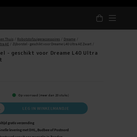
 en Thuis
Robotstofzuigeraccessoires
Dreame
tra AE
Zijborstel - geschikt voor Dreame L40 Ultra AE Zwart
tel - geschikt voor Dreame L40 Ultra
t
Op voorraad (meer dan 20 stuks)
LEG IN WINKELMANDJE
Altijd gratis verzending
Snelle levering met DHL, Budbee of Postnord
Verstuurd vanuit ons magazijn in Zweden