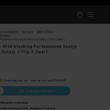
oon-accessoires
Samsung
Galaxy Z Flip 5
5 Hoesjes
 Portemonnee hoesje Samsung Galaxy Z Flip 5 Zwart
- RFID blocking Portemonnee hoesje
 Galaxy Z Flip 5 Zwart
5
Onderweg naar ons - weer op voorraad 2026-08-07
LEG IN WINKELMANDJE
Altijd gratis verzending
Snelle levering met DHL, Budbee of Postnord