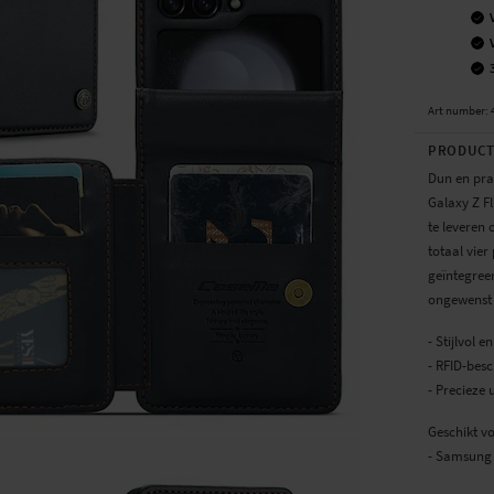
Art number
:
PRODUCT
Dun en pra
Galaxy Z Fl
te leveren 
totaal vier
geïntegreer
ongewenst 
- Stijlvol
- RFID-besc
- Precieze
Geschikt v
- Samsung 