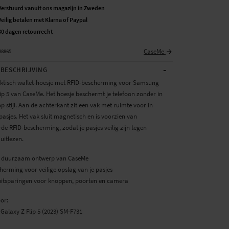
Verstuurd vanuit ons magazijn in Zweden
Veilig betalen met Klarna of Paypal
30 dagen retourrecht
CaseMe
48865
-
BESCHRIJVING
ktisch wallet-hoesje met RFID-bescherming voor Samsung
ip 5 van CaseMe. Het hoesje beschermt je telefoon zonder in
op stijl. Aan de achterkant zit een vak met ruimte voor in
 pasjes. Het vak sluit magnetisch en is voorzien van
de RFID-bescherming, zodat je pasjes veilig zijn tegen
uitlezen.
 en duurzaam ontwerp van CaseMe
herming voor veilige opslag van je pasjes
 uitsparingen voor knoppen, poorten en camera
oor:
Galaxy Z Flip 5 (2023) SM-F731