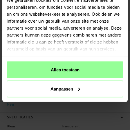
Verstuurd vanuit ons magazijn in Zweden
personaliseren, om functies voor social media te bieden
Veilig betalen met Klarna of Paypal
en om ons websiteverkeer te analyseren. Ook delen we
30 dagen retourrecht
informatie over uw gebruik van onze site met onze
Art number
:
49448
partners voor social media, adverteren en analyse. Deze
-
partners kunnen deze gegevens combineren met andere
PRODUCTBESCHRIJVING
informatie die u aan ze heeft verstrekt of die ze hebben
Hybride backcase met pasjeshouder voor Samsung Galaxy S24 Ultra. Voor de
verzameld op basis van uw gebruik van hun services.
beste bescherming tegen stoot- en valschade is het hoesje tweeledig
opgebouwd met een kern van flexibel TPU en een buitenkant van hard plastic.
Het hoesje heeft een vakje aan de achterkant waar tot twee pasjes in bewaard
kunnen worden zodat je ze altijd bij je hebt.
Alles toestaan
- Stootbestendige hybride hoesje met modern ontwerp
- Pasjeshouder voor twee pasjes
Aanpassen
- Beschermt de telefoon doeltreffend tegen beschadigingen en krassen
- Perfect passend - volledige functionaliteit met het hoesje om je telefoon&n...
Meer
-
SPECIFICATIES
Kleur
Transparant