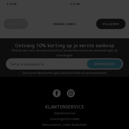
€ 17,95
€ 17,95
VORIGE
PAGINA 1 VAN 2
VOLGENDE
Ontvang 10% korting op je eerste aankoop
Meld je aan voor de nieuwsbrief om als eerste nieuws en aanbiedingen te
ontvangen
AANMELDEN
Door je te abonneren ga je akkoord met ons privacybeleid
KLANTENSERVICE
Klantenservice
Leveringsinformatie
Retourneren, ruilen & klachten