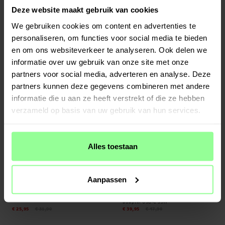
Op voorraad
Op voorraad
Deze website maakt gebruik van cookies
Samsung Galaxy S24 Ultra Hybridcase
Samsung Galaxy S24 Ultra Set MagSafe-
We gebruiken cookies om content en advertenties te
Kickstand MagSafe Zwart
hoesje en Screenprotector
personaliseren, om functies voor social media te bieden
€ 19,95
€ 23,95
€ 29,90
en om ons websiteverkeer te analyseren. Ook delen we
informatie over uw gebruik van onze site met onze
partners voor social media, adverteren en analyse. Deze
partners kunnen deze gegevens combineren met andere
informatie die u aan ze heeft verstrekt of die ze hebben
verzameld op basis van uw gebruik van hun services.
Alles toestaan
Op voorraad
Op voorraad
Aanpassen
Samsung Galaxy S24 Ultra Set Hoesje
Premium oplader voor Samsung Galaxy
Tough Multi-slot en Screenprotector
S24 Ultra - 2 meter kabel & Dual
adapter USB-C 35W
€ 25,95
€ 31,90
€ 39,95
€ 47,90