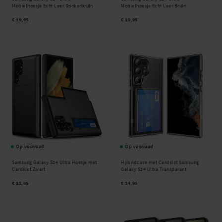
Otterbox, Spigen, ESR, Ringke of een van onze andere kwaliteitsmerken!
Mobielhoesje Echt Leer Donkerbruin
Mobielhoesje Echt Leer Bruin
€ 19,95
€ 19,95
Op voorraad
Op voorraad
Samsung Galaxy S24 Ultra Hoesje met
Hybridcase met Cardslot Samsung
Cardslot Zwart
Galaxy S24 Ultra Transparant
€ 11,95
€ 14,95