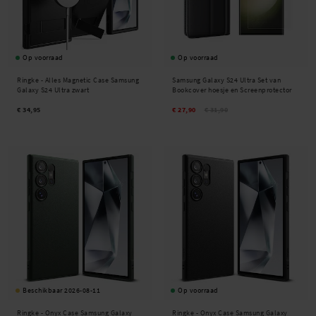
Op voorraad
Op voorraad
Ringke -
Alles Magnetic Case Samsung
Samsung Galaxy S24 Ultra Set van
Galaxy S24 Ultra zwart
Bookcover hoesje en Screenprotector
€ 34,95
€ 27,90
€ 31,90
Beschikbaar 2026-08-11
Op voorraad
Ringke -
Onyx Case Samsung Galaxy
Ringke -
Onyx Case Samsung Galaxy