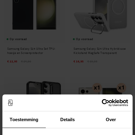
Op voorraad
Op voorraad
Samsung Galaxy S24 Ultra Set TPU-
Samsung Galaxy S24 Ultra Hybridcase
hoesje en Screenprotector
Kickstand MagSafe Transparant
€ 22,95
€ 24,90
€ 16,95
€ 19,95
Toestemming
Details
Over