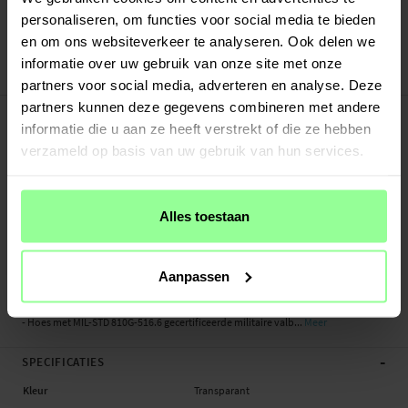
Verstuurd vanuit ons magazijn in Zweden
personaliseren, om functies voor social media te bieden
Veilig betalen met Klarna of Paypal
en om ons websiteverkeer te analyseren. Ook delen we
30 dagen retourrecht
informatie over uw gebruik van onze site met onze
Ringke
Art number
:
49541
partners voor social media, adverteren en analyse. Deze
-
partners kunnen deze gegevens combineren met andere
PRODUCTBESCHRIJVING
informatie die u aan ze heeft verstrekt of die ze hebben
Hoesje met kaarsleuf voor Samsung Galaxy S24 Ultra. De Ringke Fusion Card
verzameld op basis van uw gebruik van hun services.
voegt een handig kaarthouder toe aan de achterkant van je telefoon – perfect
voor je ov-chipkaart, toegangskaart of bankpas.
Deze hybride hoes heeft een schokabsorberende rand rondom de telefoon die
Alles toestaan
vallen opvangt, gecombineerd met een harde polycarbonaat achterkant. Het is
nauwkeurig ontworpen voor je telefoon, zodat alle functies, knoppen en
poorten perfect blijven werken.
Aanpassen
- Ingebouwde kaartsleuf aan de achterkant voor je belangrijkste kaart
- Hoes met MIL-STD 810G-516.6 gecertificeerde militaire valb...
Meer
-
SPECIFICATIES
Kleur
Transparant