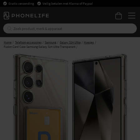
Gratis verzending
Veilig betalen met Klarna of Paypal
Home
Telefoon-accessoires
Samsung
Galaxy S24 Ultra
Hoesjes
Fusion Card Case Samsung Galaxy S24 Ultra Transparant