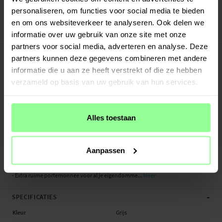
Veilig betalen met Klarna of Paypal
personaliseren, om functies voor social media te bieden
30 dagen retourrecht
en om ons websiteverkeer te analyseren. Ook delen we
CaseMe
Art number
:
50963
informatie over uw gebruik van onze site met onze
partners voor social media, adverteren en analyse. Deze
-
PRODUCTBESCHRIJVING
partners kunnen deze gegevens combineren met andere
Telefoonhoesje met magnetische case en portemonnee met extra veel
informatie die u aan ze heeft verstrekt of die ze hebben
kaartsleuven voor Apple iPhone 7 van CaseMe. De ruime portemonnee heeft
verzameld op basis van uw gebruik van hun services.
een vak voor bankbiljetten, een muntvak met ritssluiting en meerdere
kaartsleuven.
De telefoon zit stevig vast en wordt beschermd in de magnetische case, die
Alles toestaan
gemaakt is van schokabsorberend materiaal. De magnetische case is
afneembaar, waardoor je deze gemakkelijk los kunt gebruiken, bijvoorbeeld
thuis, op het werk of tijdens het reizen.
Aanpassen
- Hoesje van CaseMe met afneembare magnetische case
- Extra ruime portemonnee voor al je eigendomme...
Meer
-
SPECIFICATIES
Kleur
Grijs