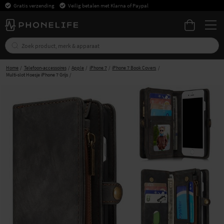
Gratis verzending
Veilig betalen met Klarna of Paypal
Home
Telefoon-accessoires
Apple
iPhone 7
iPhone 7 Book Covers
Multi-slot Hoesje iPhone 7 Grijs