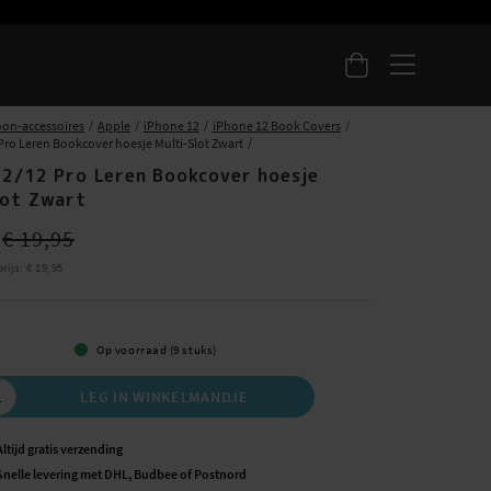
oon-accessoires
Apple
iPhone 12
iPhone 12 Book Covers
Pro Leren Bookcover hoesje Multi-Slot Zwart
12/12 Pro Leren Bookcover hoesje
lot Zwart
ce
:
€ 16,95
Previous price
:
€ 19,95
€ 19,95
rijs
:
Prijs
€ 19,95
:
€ 19,95
Op voorraad (9 stuks)
LEG IN WINKELMANDJE
Altijd gratis verzending
Snelle levering met DHL, Budbee of Postnord