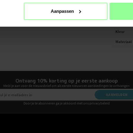
Multi-slot
Aanpassen
SPECIFIC
Kleur
Materiaal
Ontvang 10% korting op je eerste aankoop
Meld je aan voor de nieuwsbrief om als eerste nieuws en aanbiedingen te ontvangen
AANMELDEN
Door je te abonneren ga je akkoord met ons privacybeleid
E