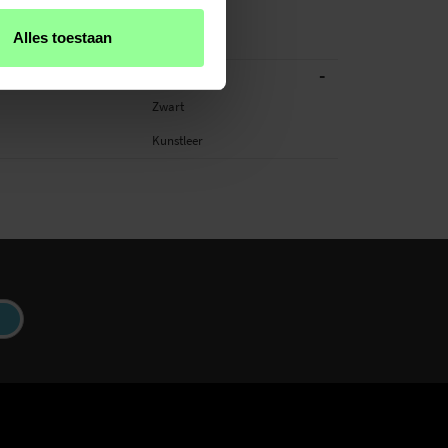
 hoesje, Smartphone
Alles toestaan
-
ATIES
Zwart
Kunstleer