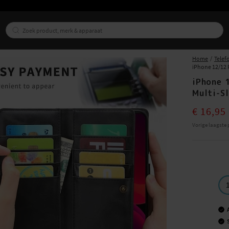
Home
Telef
iPhone 12/12 
iPhone 
Multi-S
Current pri
€ 16,95
Vorige laagste p