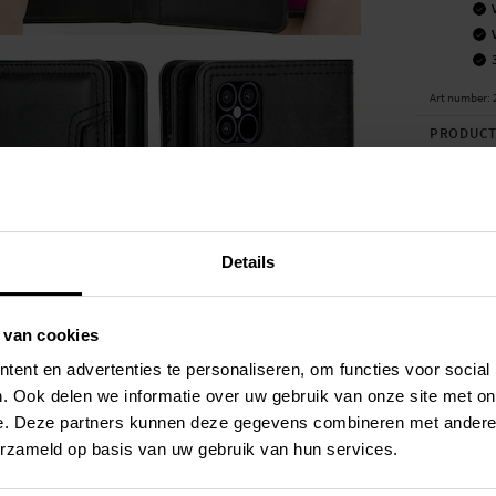
Art number
:
PRODUCT
Multi-slot 
Comfortabel
de geïnteg
Details
Geschikt v
- Apple iPh
- Apple iPh
 van cookies
Productsoor
ent en advertenties te personaliseren, om functies voor social
Sluiting: M
. Ook delen we informatie over uw gebruik van onze site met on
Geschikt vo
e. Deze partners kunnen deze gegevens combineren met andere i
Geschikt vo
erzameld op basis van uw gebruik van hun services.
Materiaal: 
Kleur: Zwa