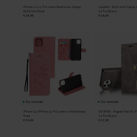
iPhone 12/12 Pro Leren Bookcover hoesje
CaseMe -
Multi-slot Hoesje
Multi-Slot Rood
12 Pro Blauw
€ 19,95
€ 29,95
Op voorraad
Op voorraad
iPhone 12/iPhone 12 Pro Leren vlinderhoesje
DG.MING -
Magnet Wallet i
Roze
12 Pro Brown
€ 15,95
€ 17,95