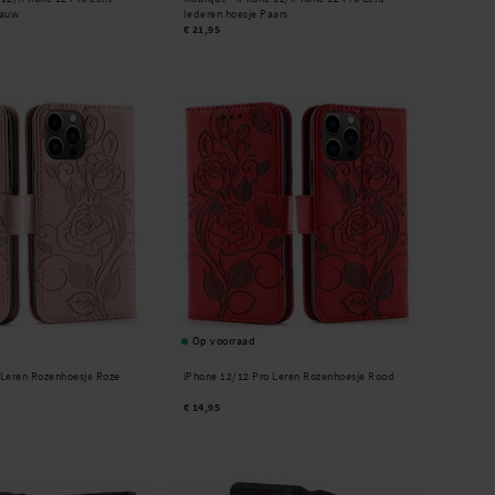
lauw
lederen hoesje Paars
€ 21,95
Op voorraad
 Leren Rozenhoesje Roze
iPhone 12/12 Pro Leren Rozenhoesje Rood
€ 14,95