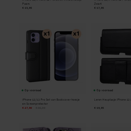
Paars
Zwart
€ 15,95
€ 17,95
Op voorraad
Op voorraad
iPhone 12/12 Pro Set van Bookcover hoesje
Leren Heuptasje iPhone 12 
en Screenprotector
€ 27,90
€ 31,90
€ 19,95