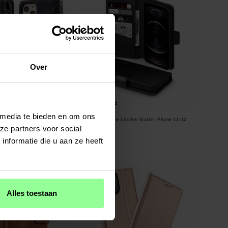
Over
Op voorraad
 media te bieden en om ons
 12 Pro Portemonnee tas
Effeir -
Genuine Leather Wallet iPhone 12/12
Pro Zwart
ze partners voor social
€ 27,95
nformatie die u aan ze heeft
Alles toestaan