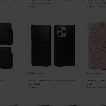
lederen hoesje Rood
lederen hoesje B
€ 21,95
€ 18,95
€ 21,95
Op voorraad
Op voorraad
zwart
iPhone 12/iPhone 12 Pro Mobielhoesje Echt
iPhone 12/12 Pro
Leer Zwart
goud
€ 19,95
€ 12,95
€ 14,95