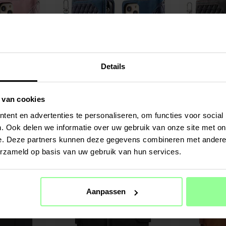
Details
 van cookies
Op voorraad
Op voorraad
ent en advertenties te personaliseren, om functies voor social
ortemonnee tas
iPhone 12/iPhone 12 Pro Portemonnee tas
iPhone 12/iPhone
Quilted Blauw
Quilted Zwart
. Ook delen we informatie over uw gebruik van onze site met on
€ 24,95
€ 24,95
e. Deze partners kunnen deze gegevens combineren met andere i
erzameld op basis van uw gebruik van hun services.
Aanpassen