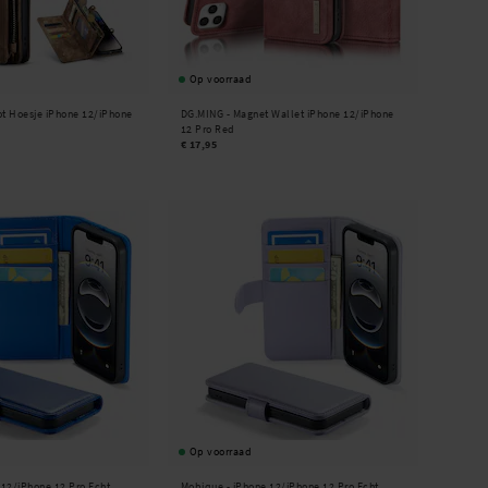
Op voorraad
lot Hoesje iPhone 12/iPhone
DG.MING -
Magnet Wallet iPhone 12/iPhone
12 Pro Red
€ 17,95
Op voorraad
 12/iPhone 12 Pro Echt
Mobique -
iPhone 12/iPhone 12 Pro Echt