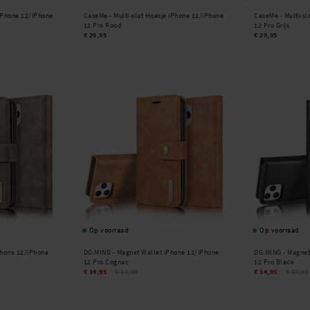
 iPhone 12/iPhone
CaseMe -
Multi-slot Hoesje iPhone 12/iPhone
CaseMe -
Multi-s
12 Pro Rood
12 Pro Grijs
€ 29,95
€ 29,95
Op voorraad
Op voorraad
Phone 12/iPhone
DG.MING -
Magnet Wallet iPhone 12/iPhone
DG.MING -
Magnet
12 Pro Cognac
12 Pro Black
€ 14,95
€ 17,95
€ 14,95
€ 17,95