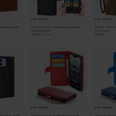
Op voorraad
Op voorraad
bielhoesje Echt
iPhone 12/12 Pro Leren Bookcover hoesje
CaseMe -
Multi-s
Multi-Slot Zwart
12 Pro Bruin
€ 16,95
€ 19,95
€ 29,95
Op voorraad
Op voorraad
ht lederen hoesje
Mobique -
iPhone 12/iPhone 12 Pro Echt
Mobique -
iPhone