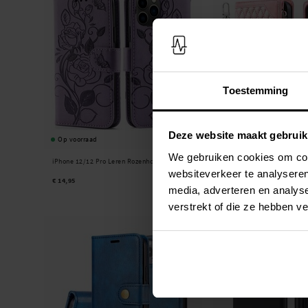
Toestemming
Deze website maakt gebruik
Op voorraad
Op voorraad
We gebruiken cookies om cont
iPhone 12/12 Pro Leren Rozenhoesje Paars
iPhone 12/iPhone 12 Pro P
Quilted Roze
websiteverkeer te analyseren
€ 14,95
€ 24,95
media, adverteren en analys
verstrekt of die ze hebben v