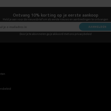
Ontvang 10% korting op je eerste aankoop
Meld je aan voor de nieuwsbrief om als eerste nieuws en aanbiedingen te ontvangen
AANMELDEN
Door je te abonneren ga je akkoord met ons privacybeleid
E
hten
nsbeleid