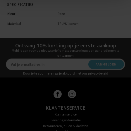
-
SPECIFICATIES
Kleur
Roze
Materiaal
TPU/Siliconen
Ontvang 10% korting op je eerste aankoop
Meld je aan voor de nieuwsbrief om als eerste nieuws en aanbiedingen te
ontvangen
AANMELDEN
Door je te abonneren ga je akkoord met ons privacybeleid
KLANTENSERVICE
Klantenservice
Leveringsinformatie
Retourneren, ruilen & klachten