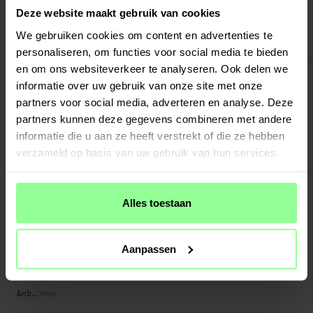
Veilig betalen met Klarna of Paypal
Deze website maakt gebruik van cookies
30 dagen retourrecht
We gebruiken cookies om content en advertenties te
Art number
:
47631
personaliseren, om functies voor social media te bieden
-
en om ons websiteverkeer te analyseren. Ook delen we
PRODUCTBESCHRIJVING
informatie over uw gebruik van onze site met onze
TPU hoesje voor Apple iPhone 12 Mini. De hoes is gemaakt van zacht en flexibel
partners voor social media, adverteren en analyse. Deze
TPU, perfect gevormd naar je telefoon en biedt betrouwbare bescherming
zonder dat je toestel lomp aanvoelt. Dankzij het antislipoppervlak ligt de
partners kunnen deze gegevens combineren met andere
telefoon stevig in de hand, wat de kans op vallen vermindert.
informatie die u aan ze heeft verstrekt of die ze hebben
verzameld op basis van uw gebruik van hun services.
- Slank en gripvriendelijk ontwerp
- Volledige toegang tot alle knoppen en poorten
- Verhoogde randen beschermen scherm en camera tegen krassen
Alles toestaan
Geschikt voor:
- Apple iPhone 12 Mini A2399 / A2176 / A2398 / A2400
Aanpassen
Productsoort: TPU/Siliconen hoesje
Materiaal: TPU
&nb...
Meer