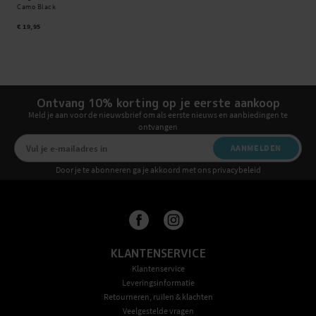
Camo Black
€ 19,95
Ontvang 10% korting op je eerste aankoop
Meld je aan voor de nieuwsbrief om als eerste nieuws en aanbiedingen te
ontvangen
AANMELDEN
Door je te abonneren ga je akkoord met ons privacybeleid
KLANTENSERVICE
Klantenservice
Leveringsinformatie
Retourneren, ruilen & klachten
Veelgestelde vragen