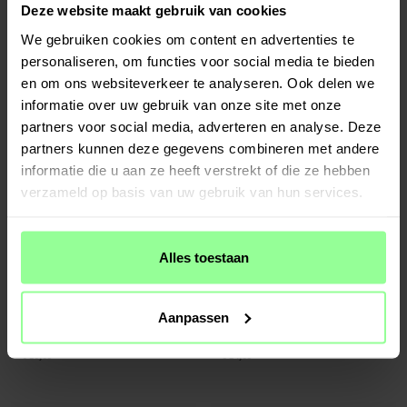
Deze website maakt gebruik van cookies
iPhone 12 Mini TPU Case Zwart
Holdit -
Take Away Sticker Pack
We gebruiken cookies om content en advertenties te
€ 9,95
€ 14,95
personaliseren, om functies voor social media te bieden
en om ons websiteverkeer te analyseren. Ook delen we
informatie over uw gebruik van onze site met onze
partners voor social media, adverteren en analyse. Deze
partners kunnen deze gegevens combineren met andere
informatie die u aan ze heeft verstrekt of die ze hebben
verzameld op basis van uw gebruik van hun services.
Alles toestaan
Op voorraad
Op voorraad
Aanpassen
Mobique -
iPhone 12 Mini Full
iPhone 12 Mini Full Cover Case Zwart
Protection Case Zwart
€ 19,95
€ 14,95