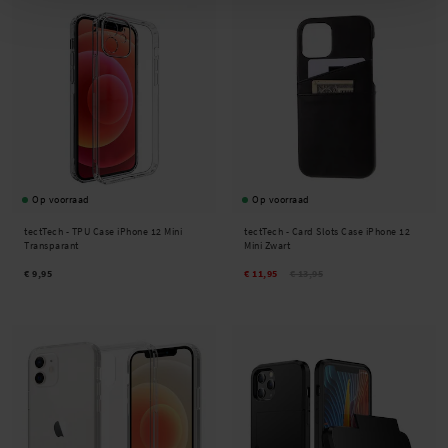
Op voorraad
Op voorraad
tectTech -
TPU Case iPhone 12 Mini
tectTech -
Card Slots Case iPhone 12
Transparant
Mini Zwart
€ 9,95
€ 11,95
€ 13,95