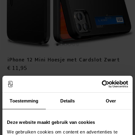
iPhone 12 Mini Hoesje met Cardslot Zwart
Prijs
:
€ 11,95
€ 11,95
Op voorraad (4 stuks)
Toestemming
Details
Over
LEG IN WINKELMANDJE
Altijd gratis verzending
Snelle levering met DHL, Budbee of Postnord
Deze website maakt gebruik van cookies
Verstuurd vanuit ons magazijn in Zweden
We gebruiken cookies om content en advertenties te