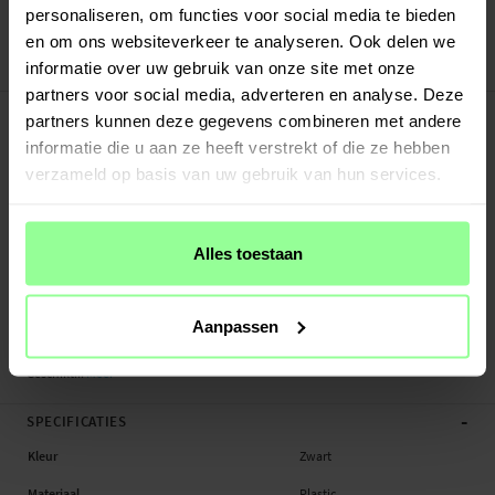
Veilig betalen met Klarna of Paypal
personaliseren, om functies voor social media te bieden
30 dagen retourrecht
en om ons websiteverkeer te analyseren. Ook delen we
informatie over uw gebruik van onze site met onze
Art number
:
28573
partners voor social media, adverteren en analyse. Deze
-
PRODUCTBESCHRIJVING
partners kunnen deze gegevens combineren met andere
Backcover hoesje voor Apple iPhone 12 Mini met een verborgen vakje voor
informatie die u aan ze heeft verstrekt of die ze hebben
pasjes aan de achterkant. Bewaar simpel tot wel twee pasjes in je hoesje zodat
verzameld op basis van uw gebruik van hun services.
je ze altijd bij je hebt.
Het hoesje is gemaakt van schokbestendig TPU met een achterkant van hard
plastic, zodat je telefoon heel en krasvrij blijft. De kanten zijn verhoogd om te
Alles toestaan
voorkomen dat er krassen op het scherm of je cameralenzen komen.
Het hoesje beschermt de achterkant en zijkanten van je telefoon maar
knoppen, poorten en de camera zijn vrij toegankelijk. Het hoesje werkt ook met
Aanpassen
draadloze opladers.
Geschikt...
Meer
-
SPECIFICATIES
Kleur
Zwart
Materiaal
Plastic