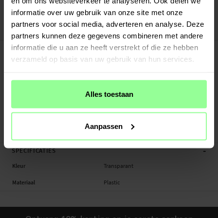
en om ons websiteverkeer te analyseren. Ook delen we
Veilig betalen met Klarna of Paypal
informatie over uw gebruik van onze site met onze
30 dagen retourrecht
partners voor social media, adverteren en analyse. Deze
Art number
:
26522
partners kunnen deze gegevens combineren met andere
-
informatie die u aan ze heeft verstrekt of die ze hebben
PRODUCTBESCHRIJVING
verzameld op basis van uw gebruik van hun services.
Screenprotector beschermfolie voor Nintendo Switch Lite.
Geschikt voor: Nintendo Switch Lite
Productsoort: Screenprotector beschermfolie
Alles toestaan
Materiaal: Plastic
Kleur: Transparant
Aanpassen
Screenprotector beschermfolie, Game Console
-
SPECIFICATIES
Kleur
Transparant
Materiaal
Plastic