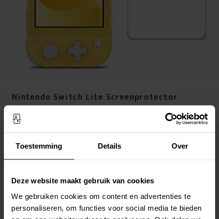
Nintendo Switch Lite Screenprotector
Prijs
:
€ 5,95
€ 5,95
Op voorraad (4 stuks)
Toestemming
Details
Over
LEG IN WINKELMANDJE
Deze website maakt gebruik van cookies
Altijd gratis verzending
We gebruiken cookies om content en advertenties te
Snelle levering met DHL, Budbee of Postnord
personaliseren, om functies voor social media te bieden
Verstuurd vanuit ons magazijn in Zweden