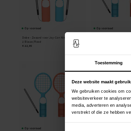
Op voorraad
Op voorraad
Dobe -
Zwaard voor Joy-Con Nintendo Switch
Dobe -
Racket voor Joy-Con
2 Blauw/Rood
OLED Blauw/Rood
€ 22,95
€ 22,95
Toestemming
Deze website maakt gebruik
We gebruiken cookies om cont
websiteverkeer te analyseren
media, adverteren en analys
verstrekt of die ze hebben v
Op voorraad
Op voorraad