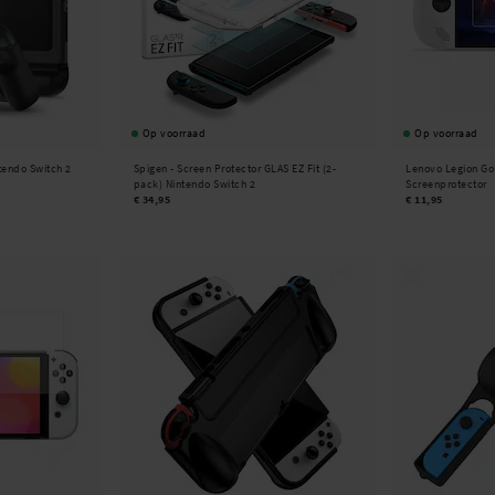
Op voorraad
Op voorraad
tendo Switch 2
Spigen -
Screen Protector GLAS EZ Fit (2-
Lenovo Legion Go
pack) Nintendo Switch 2
Screenprotector
€ 34,95
€ 11,95