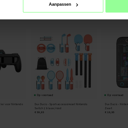
Aanpassen
Con Nintendo
Dobe -
Stuurwielen en Handgrepen voor Joy-
Dobe -
Stuurwiel 
Con Nintendo Switch 2 Zwart
Switch 2 Zwart
€ 29,95
€ 17,95
Op voorraad
Op voorraad
ller voor Nintendo
Dux Ducis -
Sport-accessoireset Nintendo
Dux Ducis -
Ninten
Switch 2 blauw/rood
Zwart
€ 59,95
€ 19,95