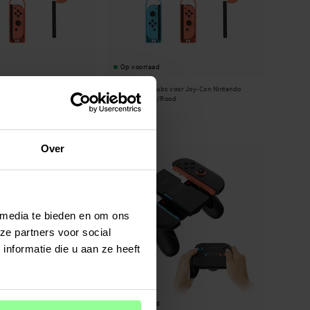
Op voorraad
 voor Joy-Con Nintendo
Dobe -
Golfclubs voor Joy-Con Nintendo
uw/Rood
Switch Blauw/Rood
€ 22,95
Over
 media te bieden en om ons
ze partners voor social
nformatie die u aan ze heeft
Op voorraad