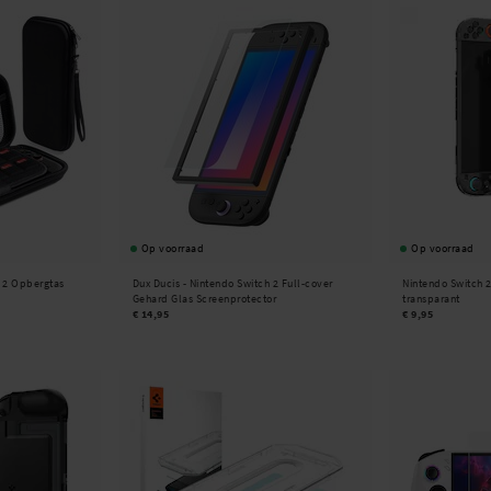
Op voorraad
Op voorraad
h 2 Opbergtas
Dux Ducis -
Nintendo Switch 2 Full-cover
Nintendo Switch 
Gehard Glas Screenprotector
transparant
€ 14,95
€ 9,95