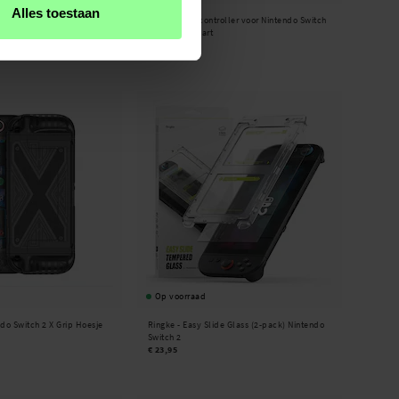
Alles toestaan
voor Joy-Con Nintendo
Dobe -
Handcontroller voor Nintendo Switch
2 Joy-Con Zwart
€ 16,95
Op voorraad
do Switch 2 X Grip Hoesje
Ringke -
Easy Slide Glass (2-pack) Nintendo
Switch 2
€ 23,95