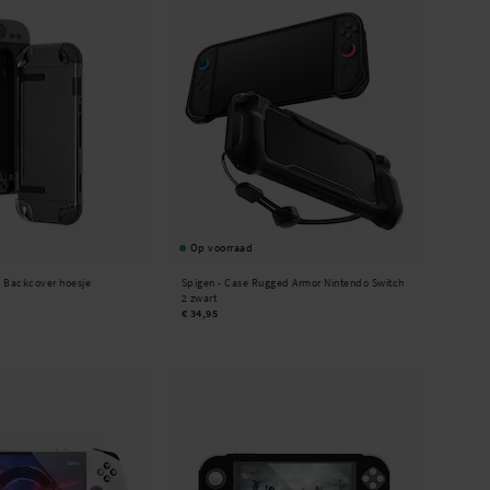
Op voorraad
2 Backcover hoesje
Spigen -
Case Rugged Armor Nintendo Switch
2 zwart
€ 34,95