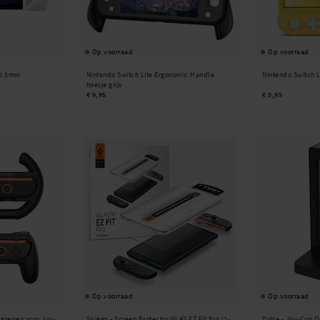
Op voorraad
Op voorraad
 0.3mm
Nintendo Switch Lite Ergonomic Handle
Nintendo Switch L
hoesje grijs
€ 9,95
€ 5,95
Op voorraad
Op voorraad
grepen voor Joy-
Spigen -
Screen Protector GLAS EZ Fit Pro (2-
Dobe -
Joy-Con O