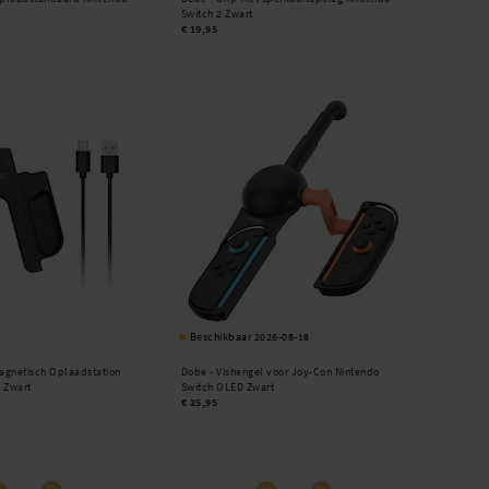
Switch 2 Zwart
€ 19,95
Beschikbaar 2026-08-18
agnetisch Oplaadstation
Dobe -
Vishengel voor Joy-Con Nintendo
2 Zwart
Switch OLED Zwart
€ 25,95