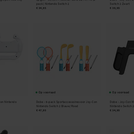
pack) Nintendo Switch 2
Switch 2 Zwart
€ 34,95
€ 39,95
Op voorraad
Op voorraad
Con Nintendo
Dobe -
6-pack Sportaccessoiresvoor Joy-Con
Dobe -
Joy-Con M
Nintendo Switch 2 Blauw/Rood
Nintendo Switch 
€ 47,95
€ 34,95