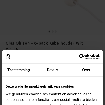
Clas Ohlson - 6-pack Kabelhouder Wit
Prijs
:
€ 4,95
€ 4,95
Op voorraad (meer dan 20 stuks)
Toestemming
Details
Over
LEG IN WINKELMANDJE
Altijd gratis verzending
Deze website maakt gebruik van cookies
Snelle levering met DHL, Budbee of Postnord
We gebruiken cookies om content en advertenties te
Verstuurd vanuit ons magazijn in Zweden
personaliseren, om functies voor social media te bieden
Veilig betalen met Klarna of Paypal
en om ons websiteverkeer te analyseren. Ook delen we