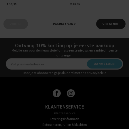
€ 19,95
€ 13,95
VORIGE
PAGINA 1 VAN 2
VOLGENDE
Ontvang 10% korting op je eerste aankoop
Meld je aan voor de nieuwsbrief om als eerste nieuws en aanbiedingen te
ontvangen
AANMELDEN
Door je te abonneren ga je akkoord met ons privacybeleid
KLANTENSERVICE
Klantenservice
Leveringsinformatie
Retourneren, ruilen & klachten