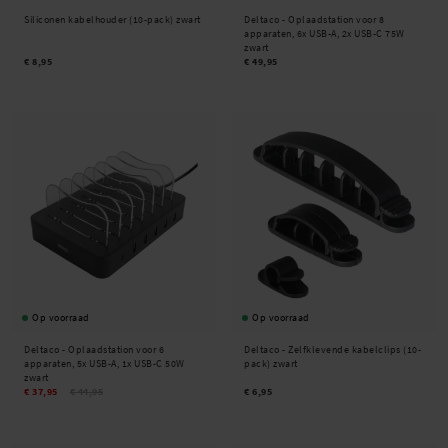
Siliconen kabelhouder (10-pack) zwart
Deltaco -
Oplaadstation voor 8
apparaten, 6x USB-A, 2x USB-C 75W
zwart
€ 8,95
€ 49,95
Op voorraad
Op voorraad
Deltaco -
Oplaadstation voor 6
Deltaco -
Zelfklevende kabelclips (10-
apparaten, 5x USB-A, 1x USB-C 50W
pack) zwart
zwart
€ 37,95
€ 44,95
€ 6,95