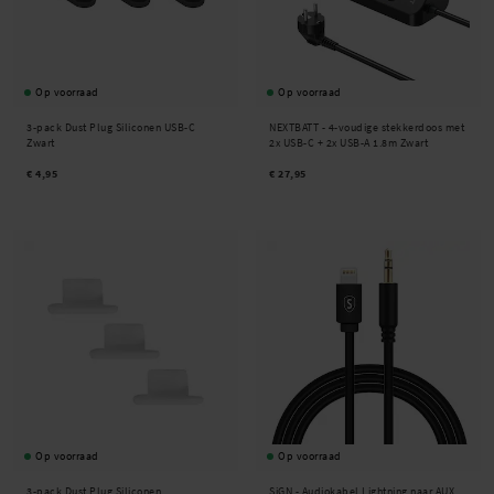
Ontdek ons assortiment accessoires voor opladers en kabels bij PhoneLife en bestel
vandaag nog. Ervaar de voordelen van goed onderhouden en georganiseerde opladers en
kabels!
Op voorraad
Op voorraad
3-pack Dust Plug Siliconen USB-C
NEXTBATT -
4-voudige stekkerdoos met
Zwart
2x USB-C + 2x USB-A 1.8m Zwart
€ 4,95
€ 27,95
Op voorraad
Op voorraad
3-pack Dust Plug Siliconen
SiGN -
Audiokabel Lightning naar AUX