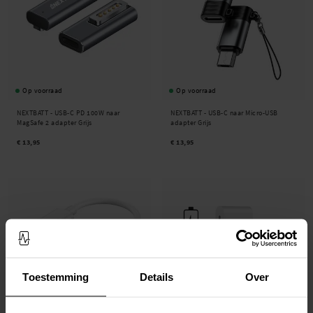
Op voorraad
Op voorraad
NEXTBATT -
USB-C PD 100W naar
NEXTBATT -
USB-C naar Micro-USB
MagSafe 2 adapter Grijs
adapter Grijs
€ 13,95
€ 13,95
Toestemming
Details
Over