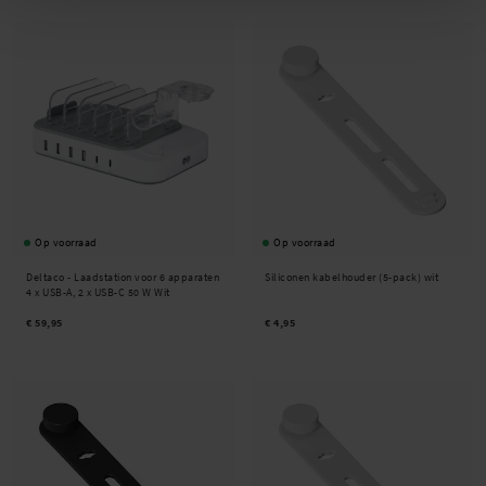
Op voorraad
Op voorraad
Deltaco -
Laadstation voor 6 apparaten
Siliconen kabelhouder (5-pack) wit
4 x USB-A, 2 x USB-C 50 W Wit
€ 59,95
€ 4,95