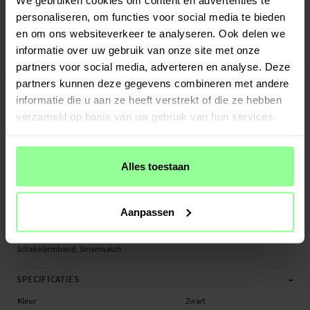
Verstuurd vanuit ons magazijn in Zweden
personaliseren, om functies voor social media te bieden
Veilig betalen met Klarna of Paypal
en om ons websiteverkeer te analyseren. Ook delen we
30 dagen retourrecht
informatie over uw gebruik van onze site met onze
Nomad
Art number
:
72938
partners voor social media, adverteren en analyse. Deze
-
partners kunnen deze gegevens combineren met andere
PRODUCTBESCHRIJVING
informatie die u aan ze heeft verstrekt of die ze hebben
Schakelarmband voor Apple Watch Series 11 46mm.
verzameld op basis van uw gebruik van hun services.
Geschikt voor:
- Apple Watch Series 11 46mm A3333 / A3451 / A3337 / A3453
Alles toestaan
Productsoort: Schakelarmband
Lengte: Verstelbaar tussen ongeveer 90-170mm (lengte zonder de smartwatch
zelf)
Aanpassen
Horlogeband Inkorter: Inbegrepen
Schakelarmband, Smartwatch
-
SPECIFICATIES
Kleur
Zwart