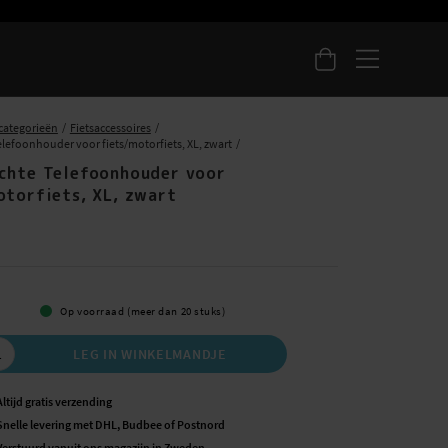
categorieën
Fietsaccessoires
elefoonhouder voor fiets/motorfiets, XL, zwart
chte Telefoonhouder voor
otorfiets, XL, zwart
5
Op voorraad (meer dan 20 stuks)
LEG IN WINKELMANDJE
Altijd gratis verzending
Snelle levering met DHL, Budbee of Postnord
Verstuurd vanuit ons magazijn in Zweden