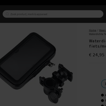
Home
Meer 
Waterdichte T
Waterdi
fiets/m
Prijs
:
€ 24,9
€ 24,95