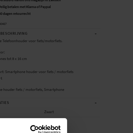
Veilig betalen met Klarna of Paypal
30 dagen retourrecht
40467
-
BESCHRIJVING
e Telefoonhouder voor fiets/motorfiets.
oor:
nes tot 8 x 16 cm
rt: Smartphone houder voor fiets / motorfiets
rt
 houder fiets / motorfiets, Smartphone
-
ATIES
Zwart