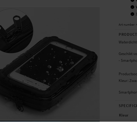
Art number
:
PRODUCT
Waterdicht
Geschikt v
- Smartpho
Productsoo
Kleur: Zwa
Smartphone
SPECIFIC
Kleur