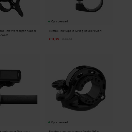
Op voorraad
tsbel met verborgen houder
Fietsbel met Apple AirTag-houder zwart
 Zwart
€ 11,95
€ 13,95
Op voorraad
ouder voor fiets zwart
Fietsbeld met verborgen Apple AirTag-