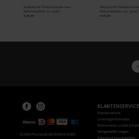
Waterdichte Telefoonhouder voor
Waterdichte Telefoonhoude
fiets/motorfiets, XL, zwart
fiets/motorfiets, XXL, zwart
€ 24,95
€ 24,95
KLANTENSERVIC
Klantenservice
Leveringsinformatie
Retourneren, ruilen & klac
Veelgestelde vragen
©
2026
PhoneLife AB (556913-5386)
Algemene voorwaarden