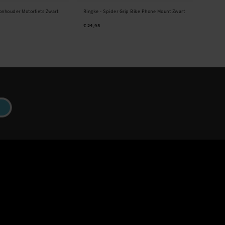
onhouder Motorfiets Zwart
Ringke -
Spider Grip Bike Phone Mount Zwart
€ 24,95