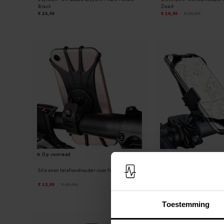
Black
Zwart
€ 26,95
€ 16,95
€ 19,95
Op voorraad
Op voorraad
Siliconen telefoonhouder voor fiets zwart
Fietstelefoonhouder met sil
€ 13,95
€ 15,95
€ 14,95
€ 17,95
Toestemming