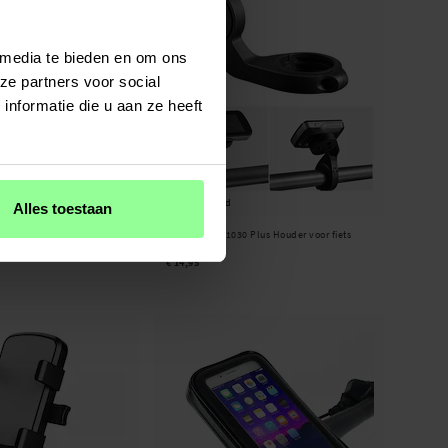
 media te bieden en om ons
ze partners voor social
nformatie die u aan ze heeft
Op voorraad
Alles toestaan
ouder voor fiets zwart
Garmin Edge 1030 Plus Houder voor fiets
zwart
€ 14,95