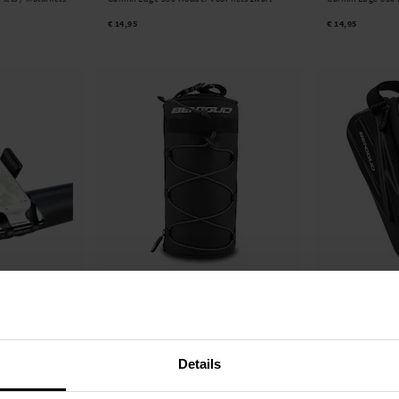
€ 14,95
€ 14,95
Op voorraad
Op voorraad
iconen grip zwart
Stuurtas voor fiets zwart
Waterafstotende f
zwart
€ 17,95
€ 24,95
Details