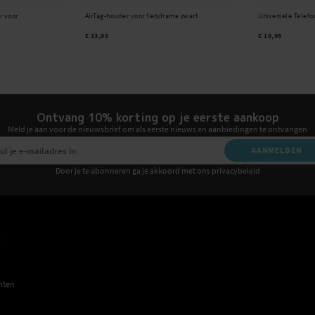
r voor
AirTag-houder voor fietsframe zwart
Universele Telefo
€ 13,95
€ 19,95
Ontvang 10% korting op je eerste aankoop
Meld je aan voor de nieuwsbrief om als eerste nieuws en aanbiedingen te ontvangen
AANMELDEN
Door je te abonneren ga je akkoord met ons privacybeleid
E
hten