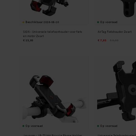
Beschikbaar 2026-08-10
Op voorraad
SiGN -
Universele telefoonhouder voor fiets
AirTag Fietshouder Zwart
en motor Zwart
€ 15,95
€ 7,95
€ 9,95
Op voorraad
Op voorraad
Joyroom -
JR-ZS288 Bicycle Phone Holder
Universele Telefoonhouder F