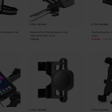
Op voorraad
Op voorraad
ardloophesje met
Waterdichte Telefoonhouder voor
Telefoonhouder voo
fiets/motorfiets, zwart
zwart
€ 29,95
€ 16,95
€ 19,95
Op voorraad
Op voorraad