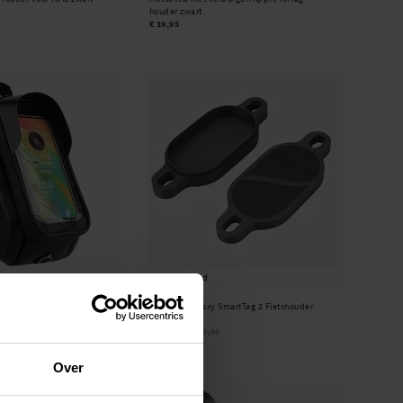
houder zwart
€ 19,95
Op voorraad
ietstas met telefoonhouder,
Samsung Galaxy SmartTag 2 Fietshouder
zwart
€ 10,95
€ 12,95
Over