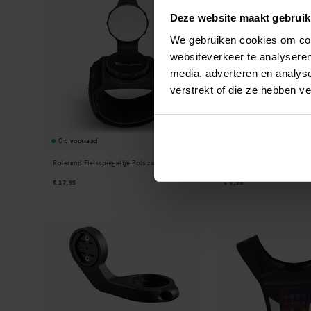
Deze website maakt gebruik
We gebruiken cookies om cont
websiteverkeer te analyseren
media, adverteren en analys
verstrekt of die ze hebben v
Op voorraad
Op voorraad
Roterend Fietsspiegeltje Pols zwart
Bagagenet voor motorfiets 
€ 17,95
€ 9,95