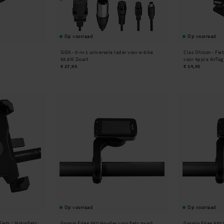
Op voorraad
Op voorraad
SiGN -
5-in-1 universele lader voor e-bike
Clas Ohlson -
Fie
58.8W Zwart
voor Apple AirTag
€ 27,95
€ 14,95
Op voorraad
Op voorraad
iets / Motorfiets
Garmin Edge 550 Houder voor fiets zwart
Garmin Edge 850 H