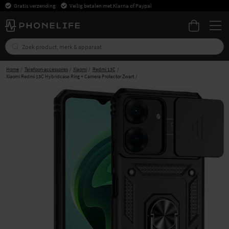
Gratis verzending
Veilig betalen met Klarna of Paypal
Home
Telefoon-accessoires
Xiaomi
Redmi 13C
Xiaomi Redmi 13C Hybridcase Ring + Camera Protector Zwart