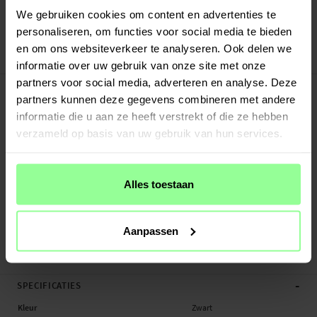
Verstuurd vanuit ons magazijn in Zweden
We gebruiken cookies om content en advertenties te
Veilig betalen met Klarna of Paypal
personaliseren, om functies voor social media te bieden
30 dagen retourrecht
en om ons websiteverkeer te analyseren. Ook delen we
Art number
:
52071
informatie over uw gebruik van onze site met onze
partners voor social media, adverteren en analyse. Deze
-
PRODUCTBESCHRIJVING
partners kunnen deze gegevens combineren met andere
Hoesje met Camera Protector voor Xiaomi Redmi 13C. Voor optimale
informatie die u aan ze heeft verstrekt of die ze hebben
bescherming tegen stoten en vallen heeft het hoesje een driedelige constructie
verzameld op basis van uw gebruik van hun services.
met een TPU-kern, een harde kunststof buitenlaag en een beschermende rand
rond het scherm. De ring aan de achterkant kan worden uitgeklapt om extra
grip te geven op je telefoon. De ring kan ook worden gebruikt als standaard om
films, video’s of games te bekijken.
Alles toestaan
- Schokabsorberend hybride hoesje met stijlvol design
- Uitklapbare ring voor betere grip of als standaard
Aanpassen
- Biedt effectieve bescherming tegen schade en schokken
- Perfecte ...
Meer
-
SPECIFICATIES
Kleur
Zwart