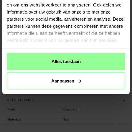
Veilig betalen met Klarna of Paypal
en om ons websiteverkeer te analyseren. Ook delen we
30 dagen retourrecht
informatie over uw gebruik van onze site met onze
partners voor social media, adverteren en analyse. Deze
Imak
Art number
:
30649
partners kunnen deze gegevens combineren met andere
-
PRODUCTBESCHRIJVING
informatie die u aan ze heeft verstrekt of die ze hebben
Camera Protector voor Xiaomi Mi 11.
verzameld op basis van uw gebruik van hun services.
Geschikt voor: Xiaomi Mi 11
Productsoort: Camera Protector
Alles toestaan
Merk: Imak
Materiaal: Glas
Kleur: Transparant
Aanpassen
Camera Protector, Smartphone
-
SPECIFICATIES
Kleur
Transparant
Materiaal
Glas