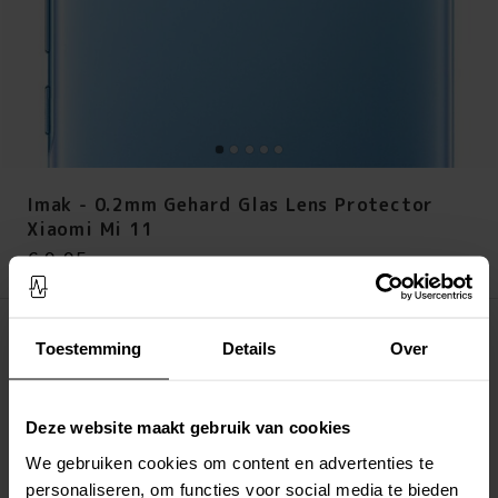
Imak - 0.2mm Gehard Glas Lens Protector
Xiaomi Mi 11
Prijs
:
€ 9,95
€ 9,95
Het product is verlopen
Toestemming
Details
Over
LEG IN WINKELMANDJE
Deze website maakt gebruik van cookies
Altijd gratis verzending
Snelle levering met DHL, Budbee of Postnord
We gebruiken cookies om content en advertenties te
Verstuurd vanuit ons magazijn in Zweden
personaliseren, om functies voor social media te bieden