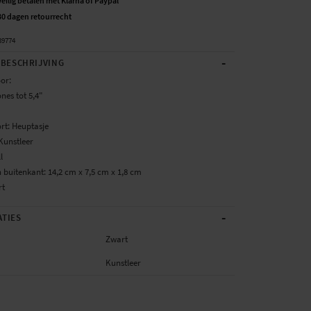
Veilig betalen met Klarna of Paypal
30 dagen retourrecht
39774
-
BESCHRIJVING
oor:
nes tot 5,4"
rt: Heuptasje
Kunstleer
l
 buitenkant: 14,2 cm x 7,5 cm x 1,8 cm
rt
-
ATIES
Zwart
Kunstleer