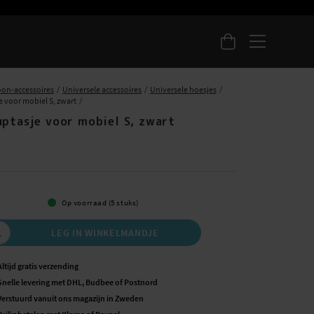
oon-accessoires
Universele accessoires
Universele hoesjes
e voor mobiel S, zwart
uptasje voor mobiel S, zwart
5
Op voorraad (5 stuks)
LEG IN WINKELMANDJE
Altijd gratis verzending
Snelle levering met DHL, Budbee of Postnord
Verstuurd vanuit ons magazijn in Zweden