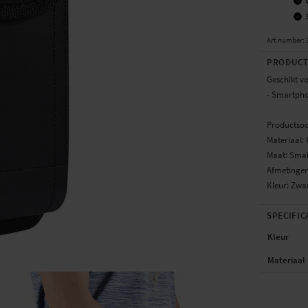
Art number
:
PRODUCT
Geschikt v
- Smartpho
Productsoo
Materiaal: 
Maat: Smal
Afmetingen
Kleur: Zwa
SPECIFIC
Kleur
Materiaal