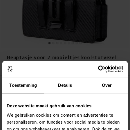
Heuptasje voor 2 mobieltjes koolstofvezel
Prijs
:
€ 19,95
€ 19,95
Toestemming
Details
Over
Op voorraad (7 stuks)
LEG IN WINKELMANDJE
Deze website maakt gebruik van cookies
Altijd gratis verzending
We gebruiken cookies om content en advertenties te
Snelle levering met DHL, Budbee of Postnord
personaliseren, om functies voor social media te bieden
Verstuurd vanuit ons magazijn in Zweden
en om ons websiteverkeer te analyseren. Ook delen we