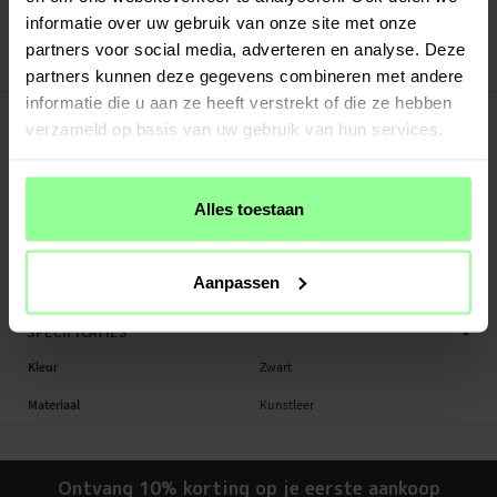
Veilig betalen met Klarna of Paypal
informatie over uw gebruik van onze site met onze
30 dagen retourrecht
partners voor social media, adverteren en analyse. Deze
Art number
:
39744
partners kunnen deze gegevens combineren met andere
informatie die u aan ze heeft verstrekt of die ze hebben
-
PRODUCTBESCHRIJVING
verzameld op basis van uw gebruik van hun services.
Geschikt voor:
- Smartphones tot 16 x 8,5 cm
Alles toestaan
Productsoort: Heuptasje
Materiaal: Kunstleer
Afmetingen buitenkant: 17,5 x 9,5 x 4 cm
Aanpassen
Kleur: Zwart
-
SPECIFICATIES
Kleur
Zwart
Materiaal
Kunstleer
Ontvang 10% korting op je eerste aankoop