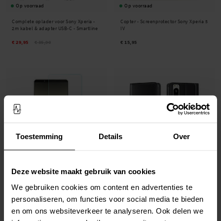
Op voorraad
Op voorraad
Complete oplader voor Sony Xperia -
Copter -
Screenprotector Sony Xperia 5
2m kabel & adapter USB-C - Smartline
IV
€ 29,95
€ 35,90
€ 15,95
Toestemming
Details
Over
Op voorraad
Beschikbaar 2026-08-21
Deze website maakt gebruik van cookies
Sony Xperia 5 IV Screenprotector
Sony Xperia 5 IV Echt lederen hoesje
We gebruiken cookies om content en advertenties te
Gehard Glas 0.3mm
Zwart
personaliseren, om functies voor social media te bieden
€ 11,95
€ 16,95
€ 19,95
en om ons websiteverkeer te analyseren. Ook delen we