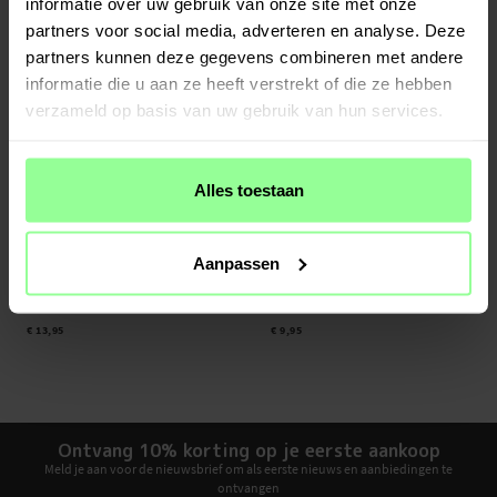
informatie over uw gebruik van onze site met onze
partners voor social media, adverteren en analyse. Deze
partners kunnen deze gegevens combineren met andere
informatie die u aan ze heeft verstrekt of die ze hebben
verzameld op basis van uw gebruik van hun services.
Alles toestaan
Op voorraad
Op voorraad
Aanpassen
Sony Xperia 5 IV Full-cover Gehard
tectTech -
TPU Case Sony Xperia 5 IV
Glas Screenprotector Zwart
Transparant
€ 13,95
€ 9,95
Ontvang 10% korting op je eerste aankoop
Meld je aan voor de nieuwsbrief om als eerste nieuws en aanbiedingen te
ontvangen