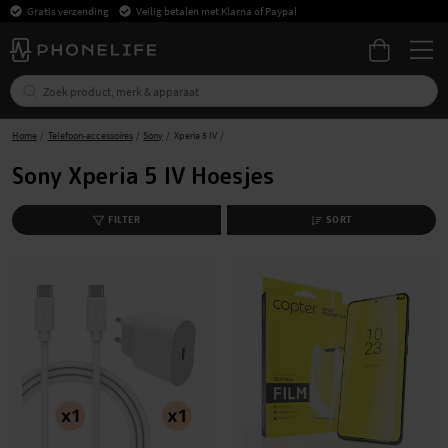
Gratis verzending
Veilig betalen met Klarna of Paypal
Home
Telefoon-accessoires
Sony
Xperia 5 IV
Sony Xperia 5 IV Hoesjes
FILTER
SORT