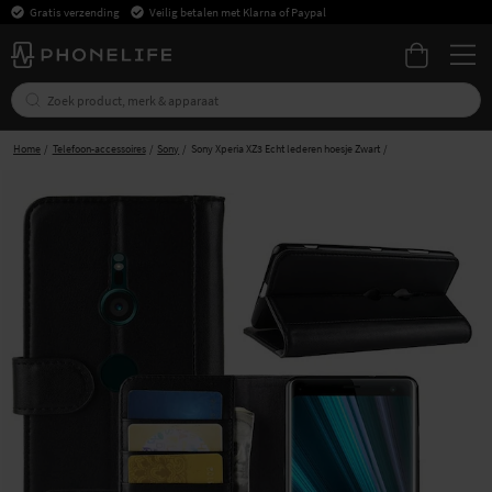
Gratis verzending
Veilig betalen met Klarna of Paypal
Home
Telefoon-accessoires
Sony
Sony Xperia XZ3 Echt lederen hoesje Zwart