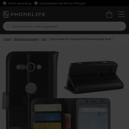
Gratis verzending
Veilig betalen met Klarna of Paypal
Home
Telefoon-accessoires
Sony
Sony Xperia XZ2 Compact Echt lederen hoesje Zwart