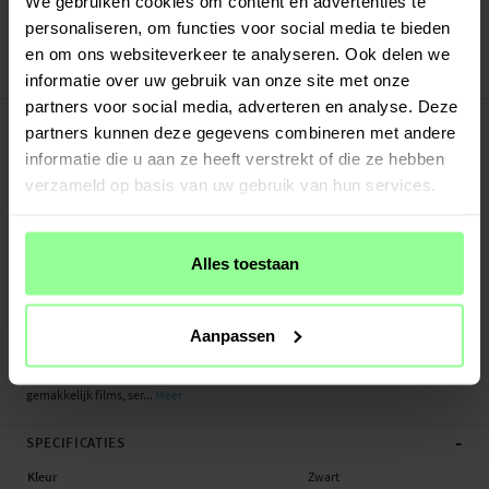
We gebruiken cookies om content en advertenties te
Veilig betalen met Klarna of Paypal
personaliseren, om functies voor social media te bieden
30 dagen retourrecht
en om ons websiteverkeer te analyseren. Ook delen we
Art number
:
20652
informatie over uw gebruik van onze site met onze
partners voor social media, adverteren en analyse. Deze
-
PRODUCTBESCHRIJVING
partners kunnen deze gegevens combineren met andere
Bookcover hoesje van echt leer voor de Sony Xperia XZ2 Compact Het hoesje
informatie die u aan ze heeft verstrekt of die ze hebben
beschermt je hele telefoon en heeft plek voor pasjes aan de binnenkant van de
verzameld op basis van uw gebruik van hun services.
voorflap. De pasjeshouder heeft drie vakken en een groter vakje voor briefgeld
of bonnetjes.
De telefoon zit veilig vast in de flexibele, stootvaste TPU-houder en wordt
Alles toestaan
bedekt door de voorflap die gesloten wordt met een magneet. Op die manier
wordt je telefoon zowel aan de voor-, achter- en zijkanten beschermd tegen
beschadigingen.
Aanpassen
Buig de achterflap om je telefoon horizontaal neer te kunnen zetten en
gemakkelijk films, ser...
Meer
-
SPECIFICATIES
Kleur
Zwart