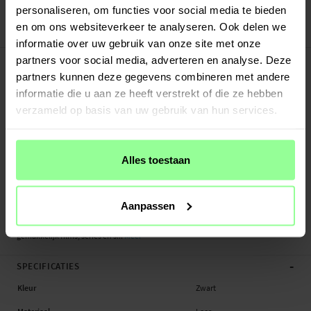
30 dagen retourrecht
personaliseren, om functies voor social media te bieden
en om ons websiteverkeer te analyseren. Ook delen we
Art number
:
19103
informatie over uw gebruik van onze site met onze
-
PRODUCTBESCHRIJVING
partners voor social media, adverteren en analyse. Deze
partners kunnen deze gegevens combineren met andere
Bookcover hoesje van echt leer voor de Sony Xperia XZ1 Het hoesje beschermt
je hele telefoon en heeft plek voor pasjes aan de binnenkant van de voorflap.
informatie die u aan ze heeft verstrekt of die ze hebben
De pasjeshouder heeft drie vakken en een groter vakje voor briefgeld of
verzameld op basis van uw gebruik van hun services.
bonnetjes.
De telefoon zit veilig vast in de flexibele, stootvaste TPU-houder en wordt
Alles toestaan
bedekt door de voorflap die gesloten wordt met een magneet. Op die manier
wordt je telefoon zowel aan de voor-, achter- en zijkanten beschermd tegen
beschadigingen.
Aanpassen
Buig de achterflap om je telefoon horizontaal neer te kunnen zetten en
gemakkelijk films, series en s...
Meer
-
SPECIFICATIES
Kleur
Zwart