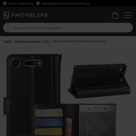
Gratis verzending
Veilig betalen met Klarna of Paypal
Home
Telefoon-accessoires
Sony
Sony Xperia XZ1 Echt lederen hoesje Zwart