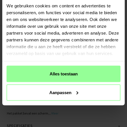
Veilig betalen met Klarna of Paypal
We gebruiken cookies om content en advertenties te
30 dagen retourrecht
personaliseren, om functies voor social media te bieden
en om ons websiteverkeer te analyseren. Ook delen we
Art number
:
24546
informatie over uw gebruik van onze site met onze
-
PRODUCTBESCHRIJVING
partners voor social media, adverteren en analyse. Deze
Screenprotector van tempered glas voor Samsung Galaxy A70. Deze
partners kunnen deze gegevens combineren met andere
screenprotector is bestand tegen meer stoten dan traditionele plastic
informatie die u aan ze heeft verstrekt of die ze hebben
screenprotectorfolies en beschermt beter tegen beschadigingen, krassen en
verzameld op basis van uw gebruik van hun services.
barsten op en aan het scherm.
Gemaakt van echt glas met zeer hoge helderheid. Het glas is slechts 0,3 mm dun
- bijna onmerkbaar als het over het scherm van de telefoon wordt geplaatst.
Alles toestaan
- Echt gehard glas met een hardheid van 9H
- Afgeronde randen (2,5 D arc edge)
Aanpassen
- Anti-vingerafdrukbehandeling
- Eenvoudige en bubbelvrije installatie
Het pakket bevat een scherm...
Meer
-
SPECIFICATIES