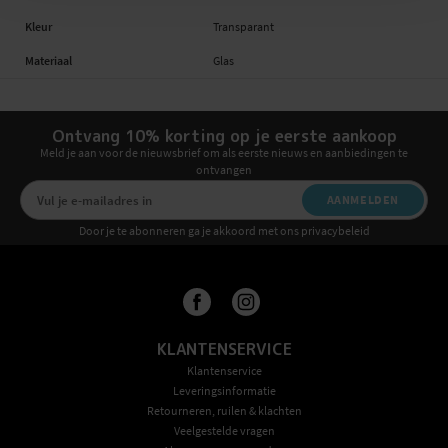
Kleur
Transparant
Materiaal
Glas
Ontvang 10% korting op je eerste aankoop
Meld je aan voor de nieuwsbrief om als eerste nieuws en aanbiedingen te
ontvangen
AANMELDEN
Door je te abonneren ga je akkoord met ons privacybeleid
KLANTENSERVICE
Klantenservice
Leveringsinformatie
Retourneren, ruilen & klachten
Veelgestelde vragen