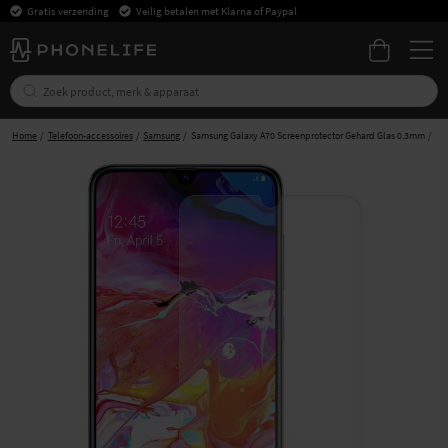
Gratis verzending
Veilig betalen met Klarna of Paypal
Home
Telefoon-accessoires
Samsung
Samsung Galaxy A70 Screenprotector Gehard Glas 0.3mm