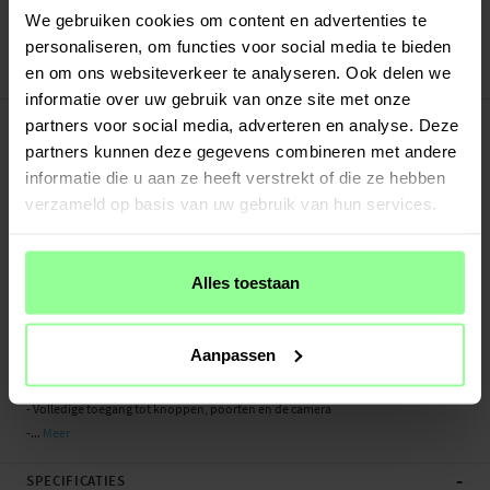
Veilig betalen met Klarna of Paypal
We gebruiken cookies om content en advertenties te
30 dagen retourrecht
personaliseren, om functies voor social media te bieden
en om ons websiteverkeer te analyseren. Ook delen we
DG.MING
Art number
:
25305
informatie over uw gebruik van onze site met onze
-
PRODUCTBESCHRIJVING
partners voor social media, adverteren en analyse. Deze
2-in-1-hoesje bestaande uit een bookcoverhoesje met daarin een afneembare
partners kunnen deze gegevens combineren met andere
magneet-backcase voor Samsung Galaxy A70 van DG.MING. Het hoesje heeft
informatie die u aan ze heeft verstrekt of die ze hebben
een klassieke en stijlvolle uitstraling. Eenvoudig losnemen van je telefoon in
verzameld op basis van uw gebruik van hun services.
het backcover hoesje om enkel je mobiel te gebruiken, bijvoorbeeld thuis of op
werk.
Alles toestaan
Aan de binnenkant van de voorflap is plek voor meerdere pasjes en wat
briefgeld of bonnetjes.
Aanpassen
- Gemaakt van slijtvast en exclusief leer
- Magnetisch hoesje met slim losneembaar backcoverhoesje
- Volledige toegang tot knoppen, poorten en de camera
-...
Meer
-
SPECIFICATIES