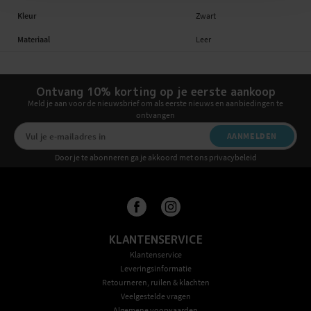
Kleur
Zwart
Materiaal
Leer
Ontvang 10% korting op je eerste aankoop
Meld je aan voor de nieuwsbrief om als eerste nieuws en aanbiedingen te
ontvangen
AANMELDEN
Door je te abonneren ga je akkoord met ons privacybeleid
KLANTENSERVICE
Klantenservice
Leveringsinformatie
Retourneren, ruilen & klachten
Veelgestelde vragen
Algemene voorwaarden