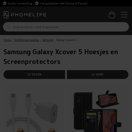
Gratis verzending
Veilig betalen met Klarna of Paypal
Home
Telefoon-accessoires
Samsung
Galaxy Xcover 5
Samsung Galaxy Xcover 5 Hoesjes en
Screenprotectors
FILTER
SORT