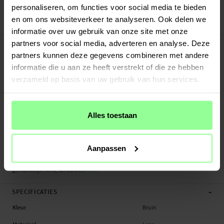
30 dagen retourrecht
personaliseren, om functies voor social media te bieden
en om ons websiteverkeer te analyseren. Ook delen we
Art number
:
20131
informatie over uw gebruik van onze site met onze
-
PRODUCTBESCHRIJVING
partners voor social media, adverteren en analyse. Deze
partners kunnen deze gegevens combineren met andere
Bookcover hoesje van echt leer voor de Samsung Galaxy S9 Het hoesje
beschermt je hele telefoon en heeft plek voor pasjes aan de binnenkant van de
informatie die u aan ze heeft verstrekt of die ze hebben
voorflap. De pasjeshouder heeft drie vakken en een groter vakje voor briefgeld
verzameld op basis van uw gebruik van hun services.
of bonnetjes.
De telefoon zit veilig vast in de flexibele, stootvaste TPU-houder en wordt
Alles toestaan
bedekt door de voorflap die gesloten wordt met een magneet. Op die manier
wordt je telefoon zowel aan de voor-, achter- en zijkanten beschermd tegen
beschadigingen.
Aanpassen
Buig de achterflap om je telefoon horizontaal neer te kunnen zetten en
gemakkelijk films, series en...
Meer
-
SPECIFICATIES
Kleur
Bruin