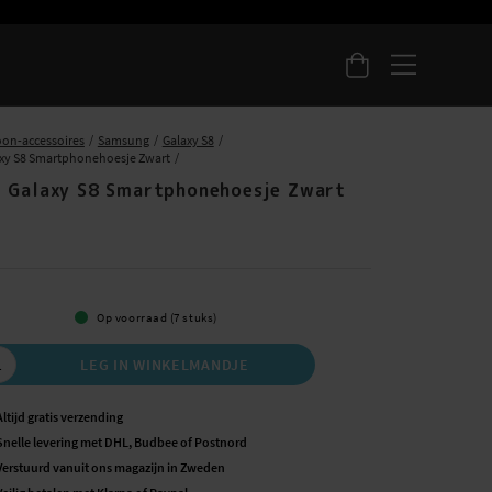
oon-accessoires
Samsung
Galaxy S8
xy S8 Smartphonehoesje Zwart
 Galaxy S8 Smartphonehoesje Zwart
5
Op voorraad (7 stuks)
LEG IN WINKELMANDJE
Altijd gratis verzending
Snelle levering met DHL, Budbee of Postnord
Verstuurd vanuit ons magazijn in Zweden