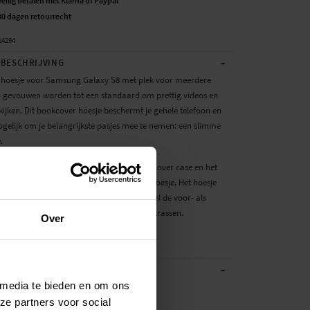
Veilig betalen met Klarna of Paypal
30 dagen retourrecht
14294
-
BESCHRIJVING
hoesje voor Samsung Galaxy S8 met plek voor meerdere
n gevouwen worden tot een standaard om prettig videos en
 kijken. Dit bookcover hoesje beschermt je gehele telefoon en
ogelijk om je belangrijkste pasjes mee te nemen: een slimme
e.
 zit veilig vast in de schokbestendige backcover case en het
dt beschermd door de voorflap van het hoesje. Het hoesje
en magnetische sluiting en beschermt zowel de voor- als
 van je telefoon tegen beschadigingen en krassen.
Over
 en ge...
Meer
-
ATIES
 media te bieden en om ons
Zwart
ze partners voor social