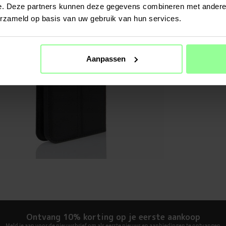
Materiaal
e. Deze partners kunnen deze gegevens combineren met andere i
erzameld op basis van uw gebruik van hun services.
Aanpassen
Ontvang 10% korting op je eerste aankoop
Meld je aan voor de nieuwsbrief om als eerste nieuws en aanbiedingen te ontvangen