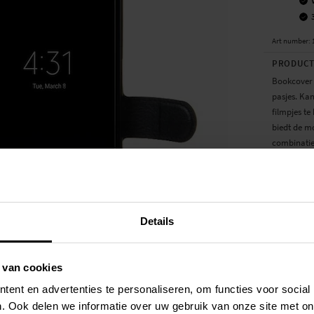
Art number
:
PRODUCT
Bookcover 
pasjes. Ka
filmpjes te
biedt de m
combinati
Je telefoon
scherm wor
sluit met e
achterkant
Details
Comfortabel
 van cookies
SPECIFIC
ent en advertenties te personaliseren, om functies voor social
Kleur
. Ook delen we informatie over uw gebruik van onze site met on