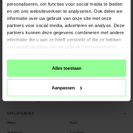
Veilig betalen met Klarna of Paypal
personaliseren, om functies voor social media te bieden
30 dagen retourrecht
en om ons websiteverkeer te analyseren. Ook delen we
informatie over uw gebruik van onze site met onze
Art number
:
14413
partners voor social media, adverteren en analyse. Deze
-
PRODUCTBESCHRIJVING
partners kunnen deze gegevens combineren met andere
Bookcover hoesje met een vlinderdessin in het leer gestanst voor Samsung
informatie die u aan ze heeft verstrekt of die ze hebben
Galaxy S8. Het hoesje is zowel mooi als functioneel en beschermt je hele
verzameld op basis van uw gebruik van hun services.
telefoon tegen krassen, beschadigingen en viezigheid.
Aan de binnenkant van de voorflap kun je meerdere betaalpasjes,
Alles toestaan
lidmaatschapkaartjes of visitekaartjes kwijt en er is ook een groter vakjes voor
briefgeld of bonnetjes. De flap beschermt het scherm tegen krassen en wordt
gesloten met een magneetsluiting.
Aanpassen
- Het hoesje beschermt zowel voor- als achterzijde van de telefoon
- Je telefoon zit veillig vast in de flexibele ...
Meer
-
SPECIFICATIES
Kleur
Paars
Materiaal
Kunstleer