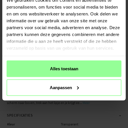
personaliseren, om functies voor social media te bieden
Verstuurd vanuit ons magazijn in Zweden
Veilig betalen met Klarna of Paypal
en om ons websiteverkeer te analyseren. Ook delen we
30 dagen retourrecht
informatie over uw gebruik van onze site met onze
partners voor social media, adverteren en analyse. Deze
PanzerGlass
Art number
:
73336
partners kunnen deze gegevens combineren met andere
-
PRODUCTBESCHRIJVING
informatie die u aan ze heeft verstrekt of die ze hebben
verzameld op basis van uw gebruik van hun services.
Ultra Wide premium screenprotector van gehard glas voor [KOMPATIBILITEIT]
[MODEL] van PanzerGlass. De screenprotector is gemaakt van 60% gerecycled
materiaal en biedt zowel krasbestendigheid als effectieve schokbescherming.
De vlekafstotende coating houdt het scherm helder en vrij van vingerafdrukken
Alles toestaan
en vet. Dankzij de Ultra-Wide Fit bedekt de protector het volledige
vooroppervlak van de telefoon en is hij tegelijkertijd compatibel met hoesjes
en covers.
Aanpassen
De installatie is eenvoudig met Fastfit in-a-box. Plaats de telefoon met het
scherm naar boven, trek aan het lipje en je krijgt ee...
Meer
-
SPECIFICATIES
Kleur
Transparant