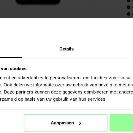
Art number
:
PRODUCT
3-pack Scr
Details
Plus.
Geschikt v
 van cookies
- Samsung 
ent en advertenties te personaliseren, om functies voor social
. Ook delen we informatie over uw gebruik van onze site met on
Productsoo
Materiaal: 
e. Deze partners kunnen deze gegevens combineren met andere i
Kleur: Tra
erzameld op basis van uw gebruik van hun services.
Screenprot
SPECIFIC
Aanpassen
Materiaal