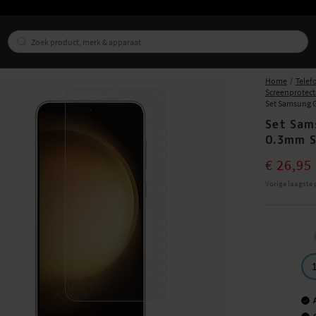
Home
Telef
Screenprotect
Set Samsung G
Set Sam
0.3mm S
Current pri
€ 26,95
Vorige laagste p