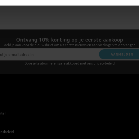
Ontvang 10% korting op je eerste aankoop
Meld je aan voor de nieuwsbrief om als eerste nieuws en aanbiedingen te ontvangen
AANMELDEN
Door je te abonneren ga je akkoord met ons privacybeleid
E
hten
nsbeleid