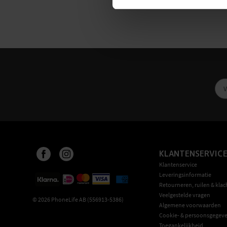
KLANTENSERVIC
Klantenservice
Leveringsinformatie
Retourneren, ruilen & klac
Veelgestelde vragen
©
2026
PhoneLife AB (556913-5386)
Algemene voorwaarden
Cookie- & persoonsgegeve
Toegankelijkheid