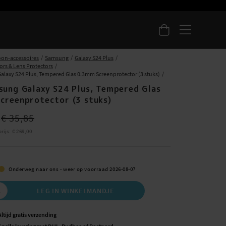
oon-accessoires
Samsung
Galaxy S24 Plus
ors & Lens Protectors
alaxy S24 Plus, Tempered Glas 0.3mm Screenprotector (3 stuks)
sung Galaxy S24 Plus, Tempered Glas
creenprotector (3 stuks)
ce
:
€ 26,95
Previous price
:
€ 35,85
€ 35,85
rijs
:
Prijs
€ 269,00
:
€ 269,00
Onderweg naar ons - weer op voorraad 2026-08-07
LEG IN WINKELMANDJE
Altijd gratis verzending