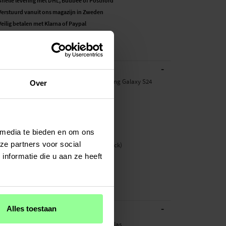
Snelle levering met DHL, Budbee of Postnord
Verstuurd vanuit ons magazijn in Zweden
Veilig betalen met Klarna of Paypal
30 dagen retourrecht
50535
-
BESCHRIJVING
eenprotector van gehard glas voor Samsung Galaxy S24
Over
oor:
Galaxy S24 Plus
 media te bieden en om ons
ze partners voor social
rt: Screenprotector van gehard glas (3-pack)
Glas
nformatie die u aan ze heeft
nsparant
ector van gehard glas, Smartphone
-
ATIES
Alles toestaan
Glas