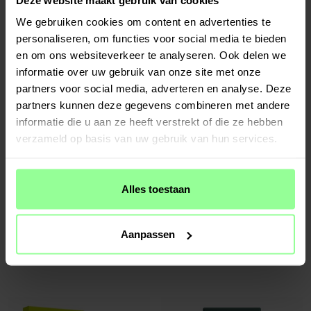
Ringke -
Camera Lens Frame Glass
Samsung Galaxy S23 Ultra Privacy
Samsung Galaxy S23 Ultra Zwart
Screenprotector
We gebruiken cookies om content en advertenties te
€ 14,95
€ 14,95
personaliseren, om functies voor social media te bieden
en om ons websiteverkeer te analyseren. Ook delen we
informatie over uw gebruik van onze site met onze
partners voor social media, adverteren en analyse. Deze
partners kunnen deze gegevens combineren met andere
informatie die u aan ze heeft verstrekt of die ze hebben
verzameld op basis van uw gebruik van hun services.
Alles toestaan
Op voorraad
Op voorraad
Samsung Galaxy S23 Ultra Full-cover
Premium Full Protection Case Samsung
Aanpassen
Gehard Glas Screenprotector zwart
Galaxy S23 Ultra Zwart
€ 14,95
€ 24,95