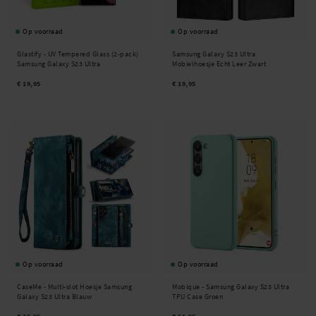
Op voorraad
Op voorraad
Glastify -
UV Tempered Glass (2-pack)
Samsung Galaxy S23 Ultra
Samsung Galaxy S23 Ultra
Mobielhoesje Echt Leer Zwart
€ 19,95
€ 19,95
Op voorraad
Op voorraad
CaseMe -
Multi-slot Hoesje Samsung
Mobique -
Samsung Galaxy S23 Ultra
Galaxy S23 Ultra Blauw
TPU Case Groen