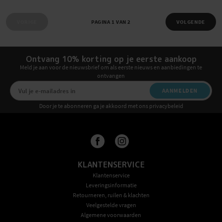
VORIGE
PAGINA 1 VAN 2
VOLGENDE
Ontvang 10% korting op je eerste aankoop
Meld je aan voor de nieuwsbrief om als eerste nieuws en aanbiedingen te
ontvangen
AANMELDEN
Door je te abonneren ga je akkoord met ons privacybeleid
KLANTENSERVICE
Klantenservice
Leveringsinformatie
Retourneren, ruilen & klachten
Veelgestelde vragen
Algemene voorwaarden