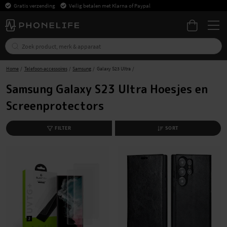
Gratis verzending
Veilig betalen met Klarna of Paypal
Home
Telefoon-accessoires
Samsung
Galaxy S23 Ultra
Samsung Galaxy S23 Ultra Hoesjes en
Screenprotectors
FILTER
SORT