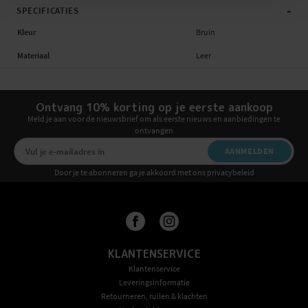
-
SPECIFICATIES
Kleur
Bruin
Materiaal
Leer
Ontvang 10% korting op je eerste aankoop
Meld je aan voor de nieuwsbrief om als eerste nieuws en aanbiedingen te
ontvangen
AANMELDEN
Door je te abonneren ga je akkoord met ons privacybeleid
KLANTENSERVICE
Klantenservice
Leveringsinformatie
Retourneren, ruilen & klachten