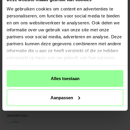
Verstuurd vanuit ons magazijn in Zweden
Veilig betalen met Klarna of Paypal
We gebruiken cookies om content en advertenties te
30 dagen retourrecht
personaliseren, om functies voor social media te bieden
en om ons websiteverkeer te analyseren. Ook delen we
Art number
:
50123
informatie over uw gebruik van onze site met onze
-
PRODUCTBESCHRIJVING
partners voor social media, adverteren en analyse. Deze
Bescherm je Samsung Galaxy S22 met een hoesje van echt leer. Ondanks het
partners kunnen deze gegevens combineren met andere
dunne en slimme design heeft het hoesje drie vakjes voor pasjes en één vakje
informatie die u aan ze heeft verstrekt of die ze hebben
voor briefgeld aan de binnenkant van de voorflap. Je telefoon zit veilig in de
verzameld op basis van uw gebruik van hun services.
flexibele houder binnenin het hoesje.
- Beschermt zowel voor- als achterzijde van je telefoon
Alles toestaan
- Plek voor pasjes en briefgeld in de flap
- Viewingfunctie om je telefoon horizontaal neer te zetten en films en series te
kijken
Aanpassen
- Bellen met het hoesje gesloten
- Gemaakt van echt leer, wordt mooier met de tijd
Geschikt voor:
- ...
Meer