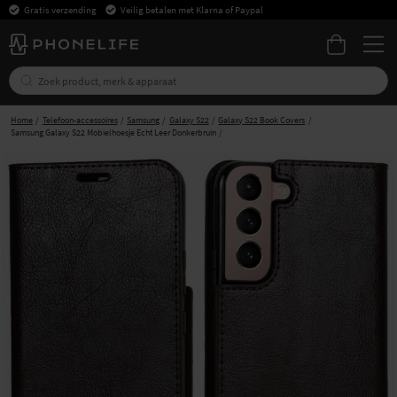
Gratis verzending
Veilig betalen met Klarna of Paypal
Home
Telefoon-accessoires
Samsung
Galaxy S22
Galaxy S22 Book Covers
Samsung Galaxy S22 Mobielhoesje Echt Leer Donkerbruin