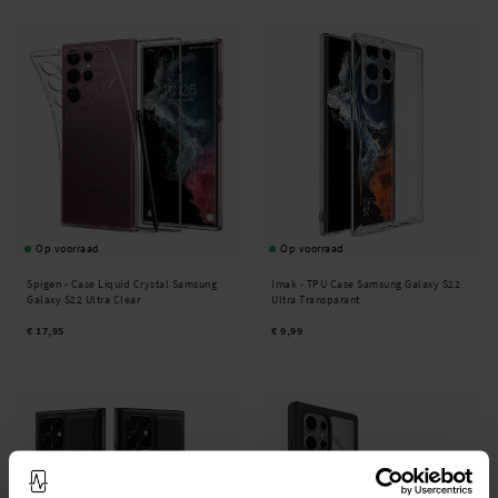
Op voorraad
Op voorraad
Spigen -
Case Liquid Crystal Samsung
Imak -
TPU Case Samsung Galaxy S22
Galaxy S22 Ultra Clear
Ultra Transparant
€ 17,95
€ 9,99