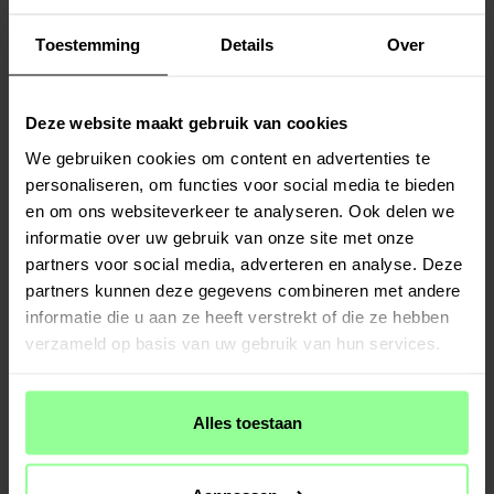
Toestemming
Details
Over
Op voorraad
Op voorraad
Deze website maakt gebruik van cookies
DG.MING -
Magnetic Card Slots Case
Mobique -
Samsung Galaxy S22 Ultra
We gebruiken cookies om content en advertenties te
Samsung Galaxy S22 Ultra Zwart
Full Protection Case Zwart
personaliseren, om functies voor social media te bieden
€ 14,95
€ 17,95
€ 19,95
en om ons websiteverkeer te analyseren. Ook delen we
informatie over uw gebruik van onze site met onze
partners voor social media, adverteren en analyse. Deze
partners kunnen deze gegevens combineren met andere
informatie die u aan ze heeft verstrekt of die ze hebben
verzameld op basis van uw gebruik van hun services.
Alles toestaan
Op voorraad
Op voorraad