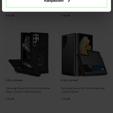
Aanpassen
Samsung Galaxy S22 Ultra Tough Multi-
Nillkin -
CamShield Case Samsung
slot Hoesje Zwart
Galaxy S22 Ultra Zwart
€ 19,95
€ 19,95
Op voorraad
Op voorraad
Samsung Galaxy S22 Ultra Hybridcase
Samsung Galaxy S22 Ultra Hoesje met
Ring + Camera Protector Zwart
Cardslot Zwart
€ 15,95
€ 11,95