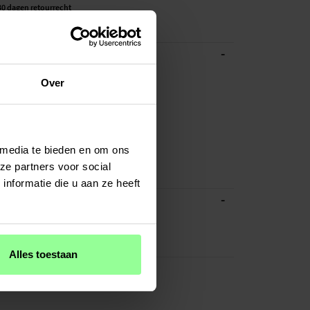
30 dagen retourrecht
30578
-
BESCHRIJVING
nen hoesje voor Samsung Galaxy S21.
Over
oor: Samsung Galaxy S21
rt: TPU/Siliconen hoesje
 Siliconen/TPU
e
 media te bieden en om ons
ze partners voor social
nen hoesje, Smartphone
nformatie die u aan ze heeft
-
ATIES
Rosé goud
TPU/Siliconen
Alles toestaan