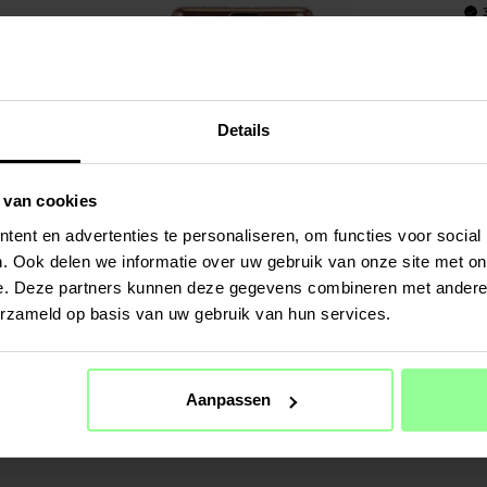
Art number
:
PRODUCT
TPU/Silico
Details
Geschikt v
Productsoo
Materiaal:
 van cookies
Kleur: Roz
ent en advertenties te personaliseren, om functies voor social
. Ook delen we informatie over uw gebruik van onze site met on
TPU/Silico
e. Deze partners kunnen deze gegevens combineren met andere i
SPECIFIC
erzameld op basis van uw gebruik van hun services.
Kleur
Materiaal
Aanpassen