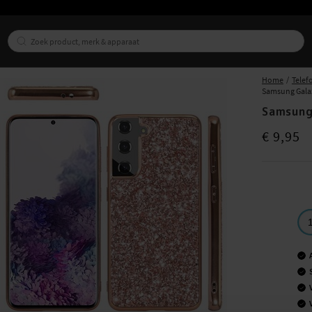
Home
Telef
Samsung Galax
Samsung
Prijs
:
€ 9,95
€ 9,95