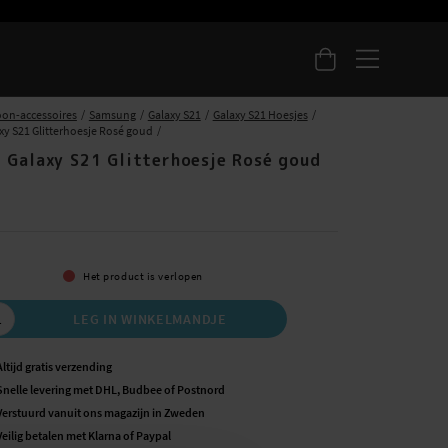
oon-accessoires
Samsung
Galaxy S21
Galaxy S21 Hoesjes
y S21 Glitterhoesje Rosé goud
 Galaxy S21 Glitterhoesje Rosé goud
Het product is verlopen
LEG IN WINKELMANDJE
Altijd gratis verzending
Snelle levering met DHL, Budbee of Postnord
Verstuurd vanuit ons magazijn in Zweden
Veilig betalen met Klarna of Paypal