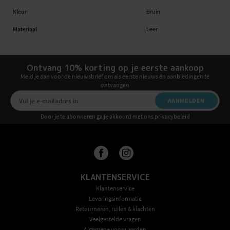
Kleur
Bruin
Materiaal
Leer
Ontvang 10% korting op je eerste aankoop
Meld je aan voor de nieuwsbrief om als eerste nieuws en aanbiedingen te
ontvangen
AANMELDEN
Door je te abonneren ga je akkoord met ons privacybeleid
KLANTENSERVICE
Klantenservice
Leveringsinformatie
Retourneren, ruilen & klachten
Veelgestelde vragen
Algemene voorwaarden