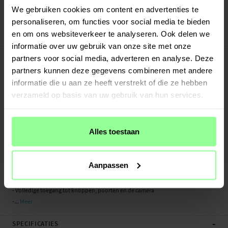
Veilig betalen met Klarna of Paypal
We gebruiken cookies om content en advertenties te
30 dagen retourrecht
personaliseren, om functies voor social media te bieden
en om ons websiteverkeer te analyseren. Ook delen we
DG.MING
Art number
:
26884
informatie over uw gebruik van onze site met onze
-
PRODUCTBESCHRIJVING
partners voor social media, adverteren en analyse. Deze
2-in-1-hoesje bestaande uit een bookcoverhoesje met daarin een afneembare
partners kunnen deze gegevens combineren met andere
magneet-backcase voor Samsung Galaxy S20 van DG.MING. Het hoesje heeft een
informatie die u aan ze heeft verstrekt of die ze hebben
klassieke en stijlvolle uitstraling. Eenvoudig losnemen van je telefoon in het
verzameld op basis van uw gebruik van hun services.
backcover hoesje om enkel je mobiel te gebruiken, bijvoorbeeld thuis of op
werk.
Alles toestaan
Aan de binnenkant van de voorflap is plek voor meerdere pasjes en wat
briefgeld of bonnetjes.
Aanpassen
- Gemaakt van slijtvast en exclusief leer
- Magnetisch hoesje met slim losneembaar backcoverhoesje
- Volledige toegang tot knoppen, poorten en de camera
-...
Meer
-
SPECIFICATIES