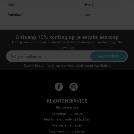
Kleur
Zwart
Materiaal
Leer
Ontvang 10% korting op je eerste aankoop
Meld je aan voor de nieuwsbrief om als eerste nieuws en aanbiedingen te
ontvangen
AANMELDEN
Door je te abonneren ga je akkoord met ons privacybeleid
KLANTENSERVICE
Klantenservice
Leveringsinformatie
Retourneren, ruilen & klachten
Veelgestelde vragen
Algemene voorwaarden