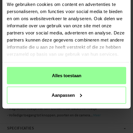
Verstuurd vanuit ons magazijn in Zweden
We gebruiken cookies om content en advertenties te
Veilig betalen met Klarna of Paypal
personaliseren, om functies voor social media te bieden
30 dagen retourrecht
en om ons websiteverkeer te analyseren. Ook delen we
DG.MING
Art number
:
26886
informatie over uw gebruik van onze site met onze
partners voor social media, adverteren en analyse. Deze
-
PRODUCTBESCHRIJVING
partners kunnen deze gegevens combineren met andere
2-in-1-hoesje bestaande uit een bookcoverhoesje met daarin een afneembare
informatie die u aan ze heeft verstrekt of die ze hebben
magneet-backcase voor Samsung Galaxy S20 Plus van DG.MING. Het hoesje
verzameld op basis van uw gebruik van hun services.
heeft een klassieke en stijlvolle uitstraling. Eenvoudig losnemen van je telefoon
in het backcover hoesje om enkel je mobiel te gebruiken, bijvoorbeeld thuis of
op werk.
Alles toestaan
Aan de binnenkant van de voorflap is plek voor meerdere pasjes en wat
briefgeld of bonnetjes.
Aanpassen
- Gemaakt van slijtvast en exclusief leer
- Magnetisch hoesje met slim losneembaar backcoverhoesje
- Volledige toegang tot knoppen, poorten en de camera...
Meer
-
SPECIFICATIES